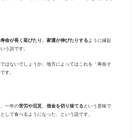
、
寿命が長く延びたり、家運が伸びたりする
ように縁起
という説です。
説ではないでしょうか。地方によってはこれを「寿命そ
うです。
ら、一年の
苦労や厄災
、
借金を切り捨てる
という意味で
」として食べるようになった、という説です。