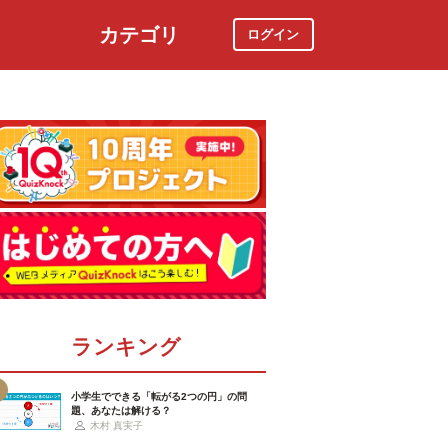
カテゴリ
ログイン
社会
スポーツ
時事ニュース
特集
ランキング
小学生でできる「転がる2つの円」の問
題、あなたは解ける？
木村 真実子