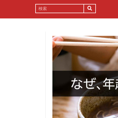
謎解き
コラム
常識
理系