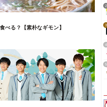
2
3
食べる？【素朴なギモン】
4
5