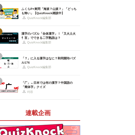
ふくらP×東問「海派？山派？」「どっち
も怖い」【QuizKnock雑談中】
QuizKnock編集部
漢字のパズル「合体漢字」！「又火土火
忄言」でできる二字熟語は？
QuizKnock編集部
「？」に入る漢字はなに？和同開珎パズ
ル176
QuizKnock編集部
「广」←日本では何の漢字？中国語の
「簡体字」クイズ
刈谷
連載企画