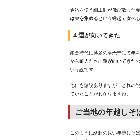
金箔を使う細工師が飛び散った
は金を集める
という縁起で食べ
4.運が向いてきた
鎌倉時代に博多の承天寺にて年
から町人たちに
運が向いてきた
いう説です。
他にも諸説ありますが、どれの
ていたことがわかりますね。
ご当地の年越しそば
このように縁起の良い年越しそ