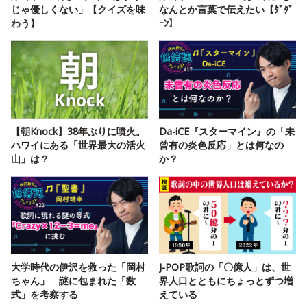
じゃ優しくない」【クイズを味
なんとか言葉で伝えたい【ﾀﾞﾀﾞ
わう】
ｰﾝ】
【朝Knock】38年ぶりに噴火。
Da-iCE『スターマイン』の「未
ハワイにある「世界最大の活火
曾有の炎色反応」とは何なの
山」は？
か？
大学時代の伊沢を救った「岡村
J-POP歌詞の「〇億人」は、世
ちゃん」 謎に包まれた「数
界人口とともにちょっとずつ増
式」を考察する
えている