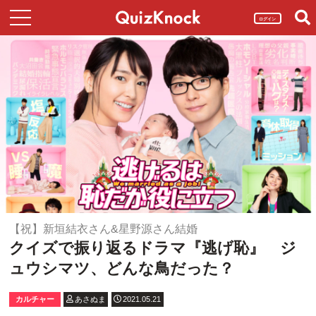
ログイン
【祝】新垣結衣さん&星野源さん結婚
クイズで振り返るドラマ『逃げ恥』 ジ
ュウシマツ、どんな鳥だった？
カルチャー
あさぬま
2021.05.21