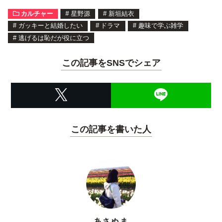
カルチャー
#
星野源
#
新垣結衣
#
ガッキーと結婚したい
#
ドラマ
#
趣味で学ぶ雑学
#
逃げるは恥だが役に立つ
この記事をSNSでシェア
この記事を書いた人
あさぬま