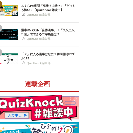
ふくらP×東問「海派？山派？」「どっち
も怖い」【QuizKnock雑談中】
QuizKnock編集部
漢字のパズル「合体漢字」！「又火土火
忄言」でできる二字熟語は？
QuizKnock編集部
「？」に入る漢字はなに？和同開珎パズ
ル176
QuizKnock編集部
連載企画