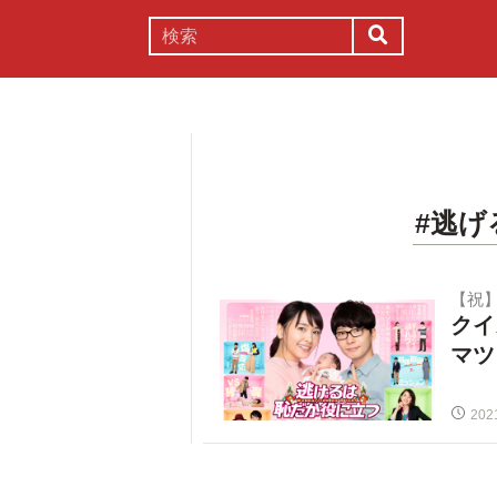
謎解き
コラム
常識
理系
#逃げ
【祝
クイ
マツ
202