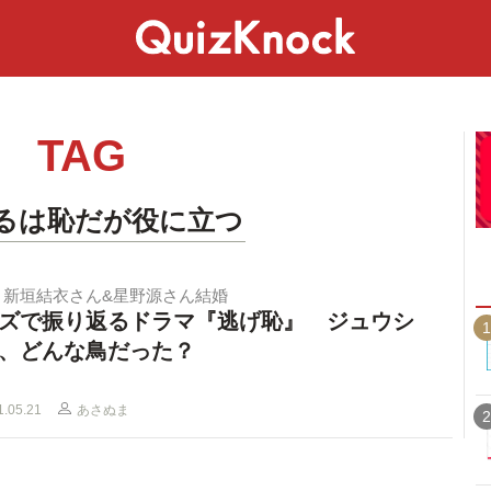
スペシャル
ライフ
ことば
カルチャー
TAG
るは恥だが役に立つ
】新垣結衣さん&星野源さん結婚
ズで振り返るドラマ『逃げ恥』 ジュウシ
1
、どんな鳥だった？
1.05.21
あさぬま
2