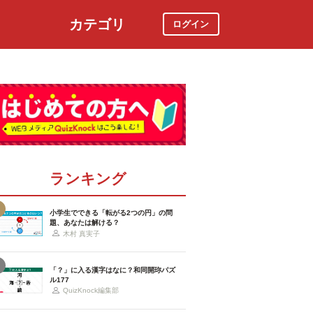
カテゴリ
ログイン
社会
スポーツ
時事ニュース
特集
ランキング
小学生でできる「転がる2つの円」の問
題、あなたは解ける？
木村 真実子
「？」に入る漢字はなに？和同開珎パズ
ル177
QuizKnock編集部