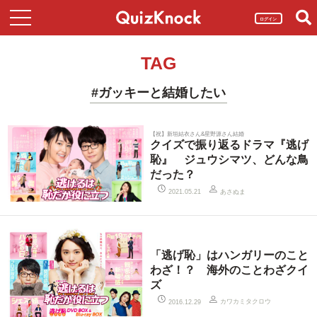
ログイン
TAG
#ガッキーと結婚したい
【祝】新垣結衣さん&星野源さん結婚
クイズで振り返るドラマ『逃げ
恥』 ジュウシマツ、どんな鳥
だった？
あさぬま
2021.05.21
「逃げ恥」はハンガリーのこと
わざ！？ 海外のことわざクイ
ズ
カワカミタクロウ
2016.12.29