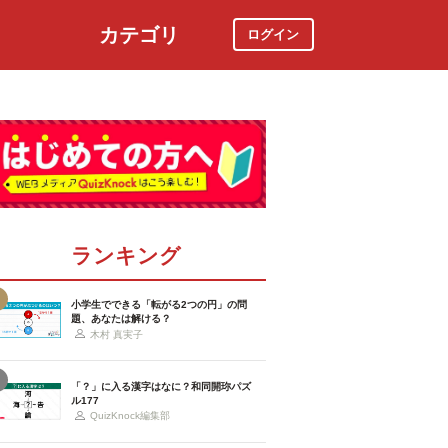
カテゴリ
ログイン
社会
スポーツ
時事ニュース
特集
ランキング
小学生でできる「転がる2つの円」の問
題、あなたは解ける？
木村 真実子
「？」に入る漢字はなに？和同開珎パズ
ル177
QuizKnock編集部