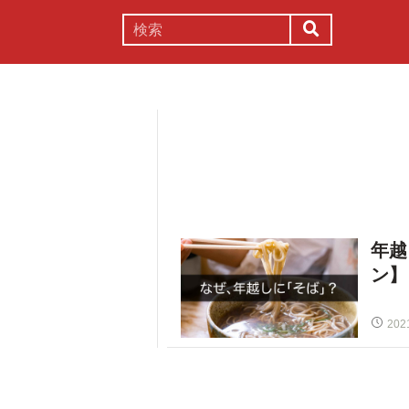
謎解き
コラム
常識
理系
年越
ン】
202