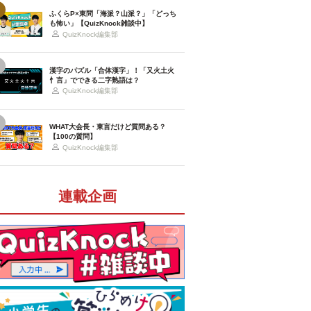
ふくらP×東問「海派？山派？」「どっち
も怖い」【QuizKnock雑談中】
QuizKnock編集部
漢字のパズル「合体漢字」！「又火土火
忄言」でできる二字熟語は？
QuizKnock編集部
WHAT大会長・東言だけど質問ある？
【100の質問】
QuizKnock編集部
連載企画