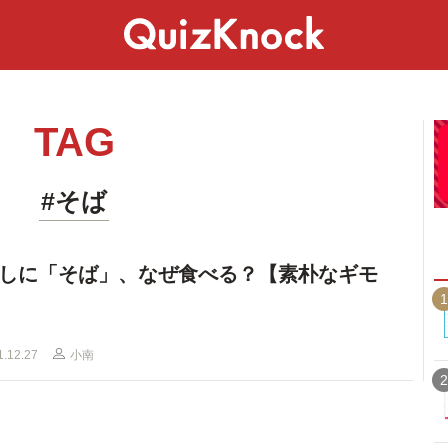
スペシャル
ライフ
ことば
カルチャー
TAG
#そば
しに「そば」、なぜ食べる？【素朴なギモ
1
1.12.27
小南
2