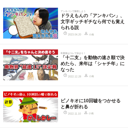
アンキパンで無双しよう
ドラえもんの「アンキパン」、
文字ギッチギチなら何でも覚え
られる説
小南
2023.04.20
年賀状はコレで決まり！
「十二支」を動物の速さ順で決
めたら、来年は「シャチ年」に
なった
小南
2022.12.28
ピノキオに10回嘘をつかせる
と鼻が折れる
小南
2022.11.10