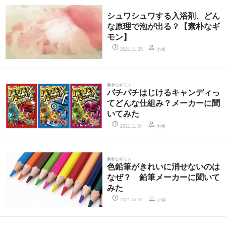
シュワシュワする入浴剤、どん
な原理で泡が出る？【素朴なギ
モン】
小南
2021.11.25
素朴なギモン
パチパチはじけるキャンディっ
てどんな仕組み？メーカーに聞
いてみた
小南
2021.11.04
素朴なギモン
色鉛筆がきれいに消せないのは
なぜ？ 鉛筆メーカーに聞いて
みた
小南
2021.07.31