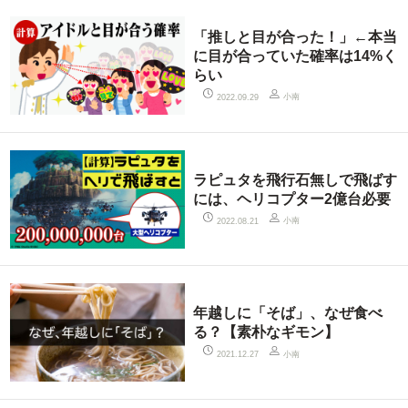
「推しと目が合った！」←本当
に目が合っていた確率は14%く
らい
小南
2022.09.29
ラピュタを飛行石無しで飛ばす
には、ヘリコプター2億台必要
小南
2022.08.21
年越しに「そば」、なぜ食べ
る？【素朴なギモン】
小南
2021.12.27