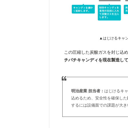
▲はじけるキャ
この圧縮した炭酸ガスを封じ込
チパチキャンディを現在製造し
明治産業 担当者：
はじけるキ
込めるため、安全性を確保した
するには設備面での課題が大き