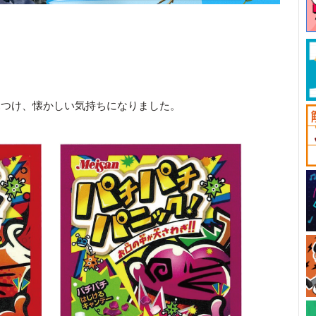
見つけ、懐かしい気持ちになりました。