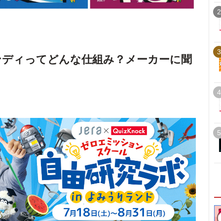
2
3
ンディってどんな仕組み？メーカーに聞
4
5