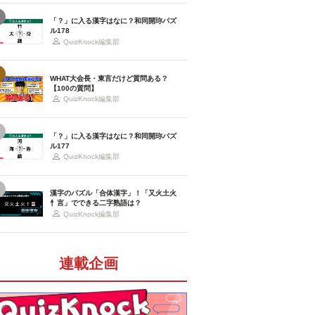
「？」に入る漢字はなに？和同開珎パズ
ル178
QuizKnock編集部
WHAT大会長・東言だけど質問ある？
【100の質問】
QuizKnock編集部
「？」に入る漢字はなに？和同開珎パズ
ル177
QuizKnock編集部
漢字のパズル「合体漢字」！「又火土火
忄言」でできる二字熟語は？
QuizKnock編集部
連載企画