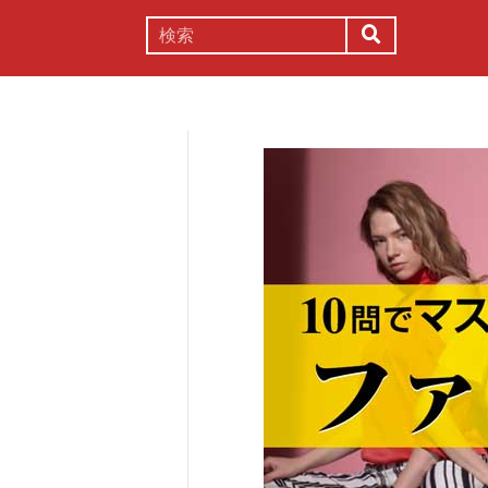
謎解き
コラム
常識
理系