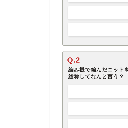
Q.2
編み機で編んだニット
総称してなんと言う？