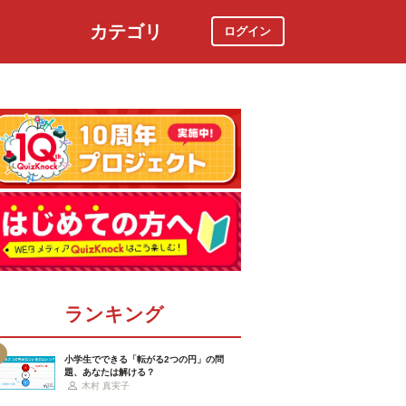
カテゴリ
ログイン
社会
スポーツ
時事ニュース
特集
ランキング
小学生でできる「転がる2つの円」の問
題、あなたは解ける？
木村 真実子