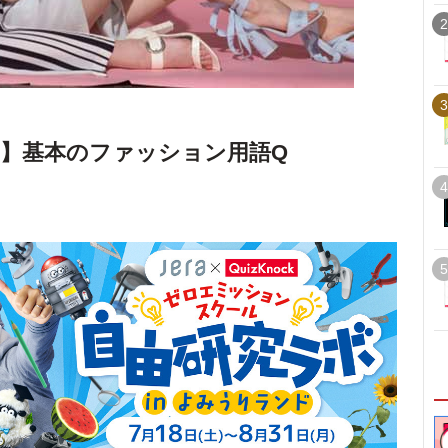
2
3
.26】基本のファッション用語Q
4
5