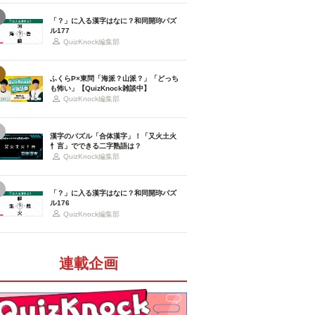
「？」に入る漢字はなに？和同開珎パズ
ル177
QuizKnock編集部
ふくらP×東問「海派？山派？」「どっち
も怖い」【QuizKnock雑談中】
QuizKnock編集部
漢字のパズル「合体漢字」！「又火土火
忄言」でできる二字熟語は？
QuizKnock編集部
「？」に入る漢字はなに？和同開珎パズ
ル176
QuizKnock編集部
連載企画