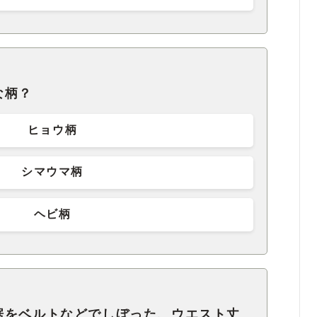
な柄？
ヒョウ柄
シマウマ柄
ヘビ柄
裾をベルトなどでしぼった、ウエスト丈