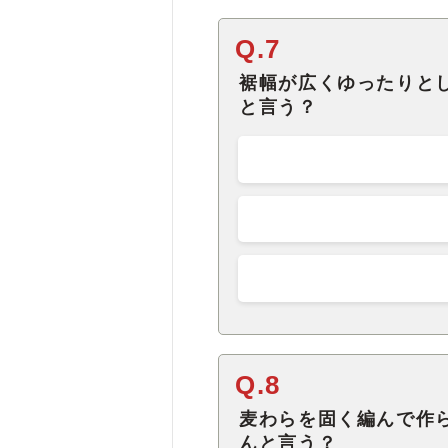
Q.7
裾幅が広くゆったりと
と言う？
Q.8
麦わらを固く編んで作
んと言う？