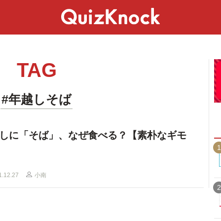
スペシャル
ライフ
ことば
カルチャー
TAG
#年越しそば
しに「そば」、なぜ食べる？【素朴なギモ
1
1.12.27
小南
2