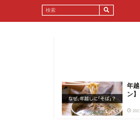
謎解き
コラム
常識
理系
年越
ン】
202