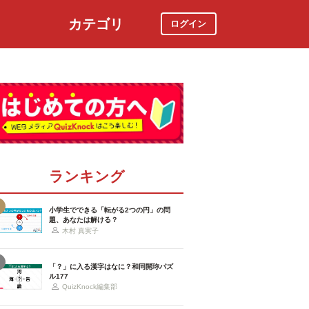
カテゴリ
ログイン
社会
スポーツ
時事ニュース
特集
ランキング
小学生でできる「転がる2つの円」の問
題、あなたは解ける？
木村 真実子
「？」に入る漢字はなに？和同開珎パズ
ル177
QuizKnock編集部