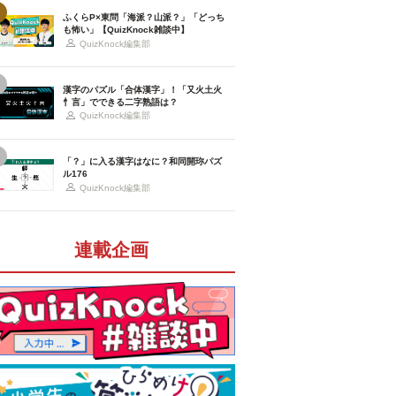
ふくらP×東問「海派？山派？」「どっち
も怖い」【QuizKnock雑談中】
QuizKnock編集部
漢字のパズル「合体漢字」！「又火土火
忄言」でできる二字熟語は？
QuizKnock編集部
「？」に入る漢字はなに？和同開珎パズ
ル176
QuizKnock編集部
連載企画