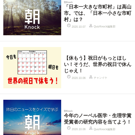
朝Knock
「日本一大きな市町村」は高山
市。では、「日本一小さな市町
村」は？
QuizKnock編集部
2020.10.07
【休もう】祝日がもっとほし
い！そうだ、世界の祝日で休ん
じゃえ！
チャンイケ
2020.10.06
朝Knock
今年のノーベル医学・生理学賞
受賞者の研究内容を当てよう！
QuizKnock編集部
2020.10.06