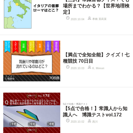
場所までわかる？【世界地理検
定】
孝橋 英莉菜
2020.10.04
【満点で全知全能】クイズ！七
種競技 70日目
2020.10.03
K. Mimori
5点で合格！博識テスト
【5点で合格！】常識人から知
識人へ 博識テストvol.172
西川
2020.10.02