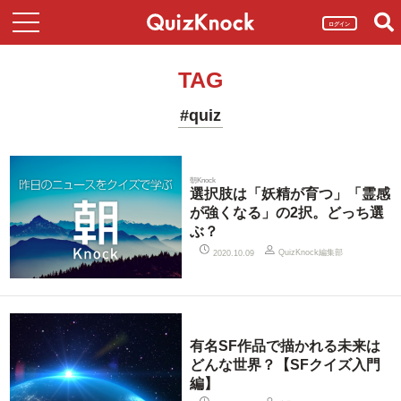
ログイン
TAG
#quiz
朝Knock
選択肢は「妖精が育つ」「霊感
が強くなる」の2択。どっち選
ぶ？
QuizKnock編集部
2020.10.09
有名SF作品で描かれる未来は
どんな世界？【SFクイズ入門
編】