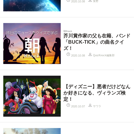
朱野
2020.10.08
朝Knock
芥川賞作家の父も在籍、バンド
「BUCK-TICK」の曲名クイ
ズ！
QuizKnock編集部
2020.10.08
【ディズニー】悪者だけどなん
か好きになる、ヴィランズ検
定！
サワラ
2020.10.07