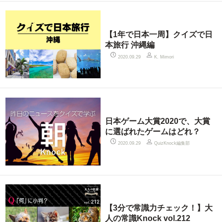
【1年で日本一周】クイズで日
本旅行 沖縄編
2020.09.29
K. Mimori
日本ゲーム大賞2020で、大賞
に選ばれたゲームはどれ？
QuizKnock編集部
2020.09.29
【3分で常識力チェック！】大
人の常識Knock vol.212