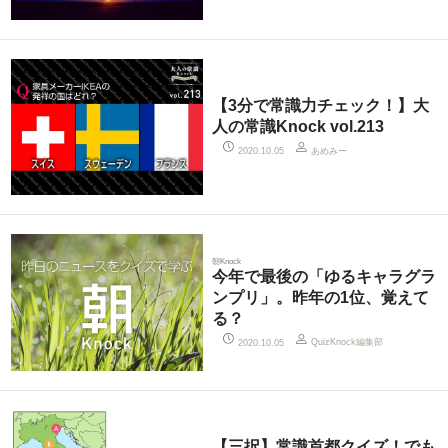
【3分で常識力チェック！】大
人の常識Knock vol.213
あめみー
2020.10.05
朝Knock
今年で最後の「ゆるキャラグラ
ンプリ」。昨年の1位、覚えて
る？
QuizKnock編集部
2020.10.05
【三択】常識首都クイズ！でも