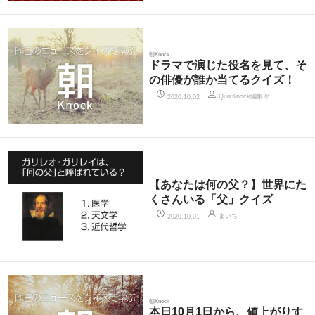
朝Knock
ドラマで演じた役名を見て、そ
の俳優が誰か当てるクイズ！
QuizKnock編集部
2020.10.02
【あなたは何の父？】世界にた
くさんいる「父」クイズ
まいち
2020.10.01
朝Knock
本日10月1日から、値上がりす