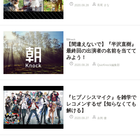
長尾 まな
2020.09.28
朝Knock
【間違えないで】『半沢直樹』
最終回の出演者の名前を当てて
みよう！
QuizKnock編集部
2020.09.28
『ヒプノシスマイク』を雑学で
レコメンするぜ【知らなくても
解ける】
永岡 優
2020.09.27