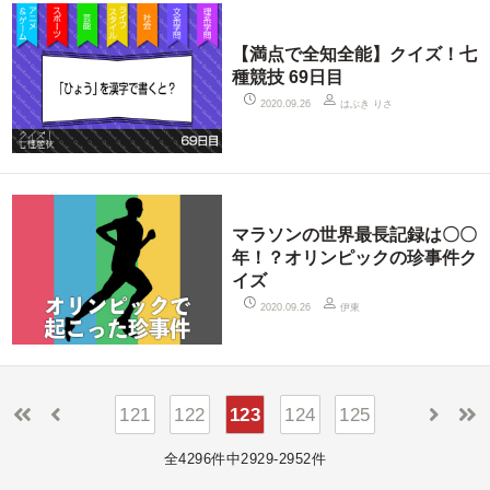
【満点で全知全能】クイズ！七
種競技 69日目
はぶき りさ
2020.09.26
マラソンの世界最長記録は〇〇
年！？オリンピックの珍事件ク
イズ
伊東
2020.09.26
121
122
123
124
125
全4296件中2929-2952件