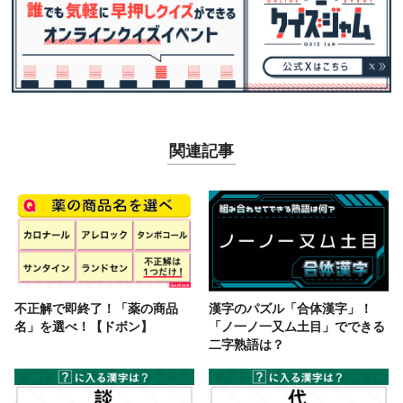
関連記事
不正解で即終了！「薬の商品
漢字のパズル「合体漢字」！
名」を選べ！【ドボン】
「ノ一ノ一又ム土目」でできる
二字熟語は？