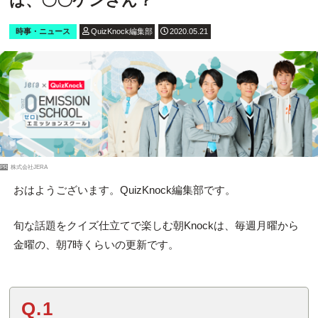
は、〇〇ケンさん？
時事・ニュース
QuizKnock編集部
2020.05.21
PR
株式会社JERA
おはようございます。QuizKnock編集部です。
旬な話題をクイズ仕立てで楽しむ朝Knockは、毎週月曜から
金曜の、朝7時くらいの更新です。
Q.1