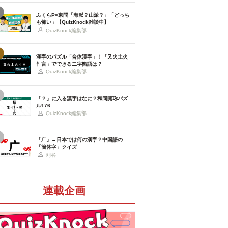
ふくらP×東問「海派？山派？」「どっち
も怖い」【QuizKnock雑談中】
QuizKnock編集部
漢字のパズル「合体漢字」！「又火土火
忄言」でできる二字熟語は？
QuizKnock編集部
「？」に入る漢字はなに？和同開珎パズ
ル176
QuizKnock編集部
「广」←日本では何の漢字？中国語の
「簡体字」クイズ
刈谷
連載企画