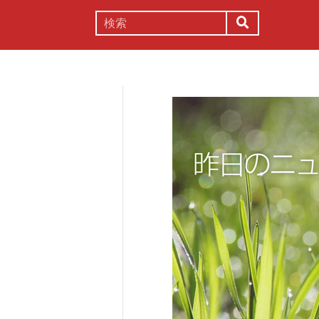
謎解き
コラム
常識
理系