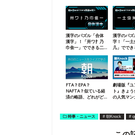
漢字のパズル「合体
漢字のパズ
漢字」！「卅ワ扌乃
字！「一土
巾隹一」でできる二
几」ででき
字熟語は？
語は？
FTA？EPA？
劇場版『ユ
NAFTA？似ている経
ト』きょう
済の略語、どれがど
の人気マン
れ？
【ニュース
時事・ニュース
#
朝Knock
#
q
この