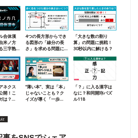
ル合体漢
4つの長方形からでき
「大きな数の割り
虫米ノ方
る図形の「線分の長
算」の問題に挑戦！
る三字熟
さ」を求める問題に
30秒以内に解ける？
チャレンジ！
アネクス
“薄い本”、実は「本」
「？」に入る漢字は
公開！こ
じゃないことも？ク
なに？和同開珎パズ
ガは？
イズが導く「一歩
ル118
】
先」の知識
uiz
記事をSNSでシェア