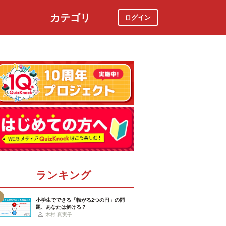
カテゴリ
ログイン
社会
スポーツ
時事ニュース
特集
ランキング
小学生でできる「転がる2つの円」の問
題、あなたは解ける？
木村 真実子