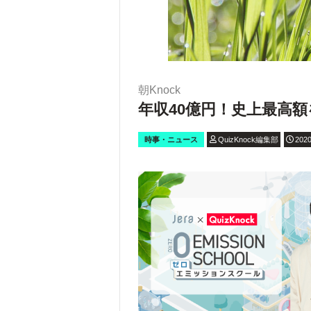
朝Knock
年収40億円！史上最高
時事・ニュース
QuizKnock編集部
2020