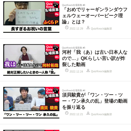
QuizKnock名場面集 #6
「おめでリャーギンランダウフ
ェルウェーオーバービーク理
論」とは？
QuizKnock編集部
2022.12.29
QuizKnock名場面集 #5
河村「我（あ）は古い日本人な
ので…」QKらしい言い訳が炸
裂した動画
QuizKnock編集部
2022.12.24
QuizKnock名場面集 #4
須貝駿貴が「ワン・ツー・ツ
ー・ワン承久の乱」登場の動画
を振り返る
QuizKnock編集部
2022.12.21