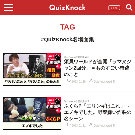
ログイン
TAG
#QuizKnock名場面集
QuizKnock名場面集 #13
須貝ワールドが全開「ラマヌジ
ャン2回分」＝ものすごい奇跡
のこと
QuizKnock編集部
2023.01.26
QuizKnock名場面集 #12
ふくらP「エリンギはこれ」→
エノキでした。野菜嫌い炸裂の
名シーン
QuizKnock編集部
2023.01.21