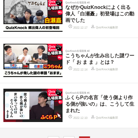
QuizKnock名場面集 #3
なぜかQuizKnockによく出る
偉人「白瀬矗」初登場はこの動
画でした
QuizKnock編集部
2022.12.17
QuizKnock名場面集 #2
こうちゃんが生み出した謎ワー
ド「 お ま ま 」とは？
QuizKnock編集部
2022.12.14
QuizKnock名場面集 #1
ふくらPの名言「使う側より作
る側が強いの」は、こうして生
まれた
QuizKnock編集部
2022.12.10