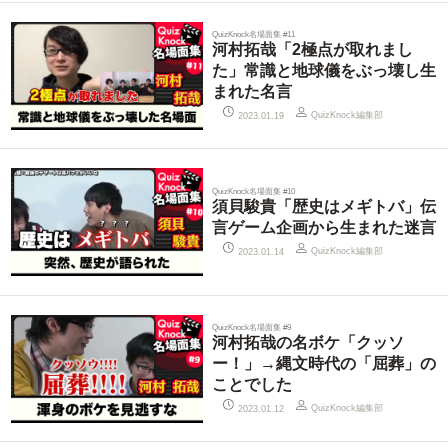
QuizKnock名場面集 #11
河村拓哉「2極点が取れまし
た」常識と地球儀をぶっ壊し生
まれた名言
QuizKnock編集部
2023.01.19
QuizKnock名場面集 #10
須貝駿貴「歴史はメギトバ」伝
言ゲーム企画から生まれた迷言
QuizKnock編集部
2023.01.14
QuizKnock名場面集 #9
河村拓哉の名ボケ「クッソ
ー！」→縄文時代の「屈葬」の
ことでした
QuizKnock編集部
2023.01.12