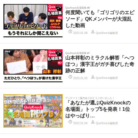
QuizKnock名場面集 #8
何度聞いても「ゴリゴリのエピ
ソード」QKメンバーが大混乱
した動画
QuizKnock編集部
2023.01.08
QuizKnock名場面集 #7
山本祥彰のミラクル解答「へつ
ほつ」漢字王がガチ喜びした奇
跡の正解
QuizKnock編集部
2023.01.05
アンケートご協力ありがとうございました！
「あなたが選ぶQuizKnockの
名場面」トップ5を発表！1位
はやっぱり…
QuizKnock編集部
2023.01.04