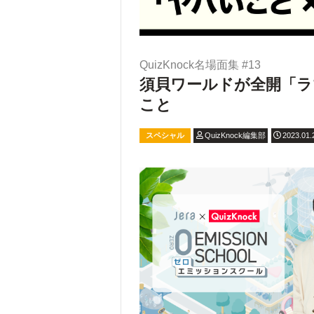
QuizKnock名場面集 #13
須貝ワールドが全開「ラ
こと
スペシャル
QuizKnock編集部
2023.01.