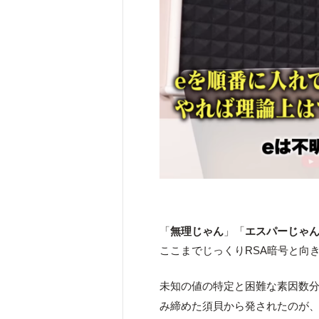
「
無理じゃん
」「
エスパーじゃ
ここまでじっくりRSA暗号と向
未知の値の特定と困難な素因数
み締めた須貝から発されたのが