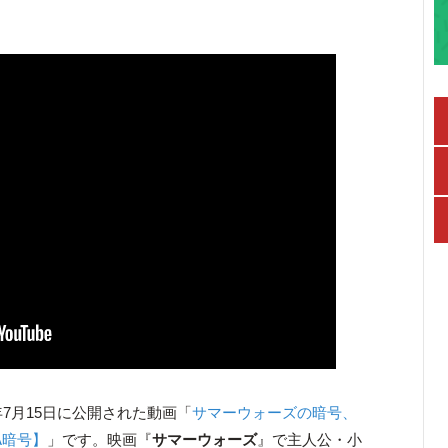
年7月15日に公開された動画「
サマーウォーズの暗号、
A暗号】
」です。映画『
サマーウォーズ
』で主人公・小