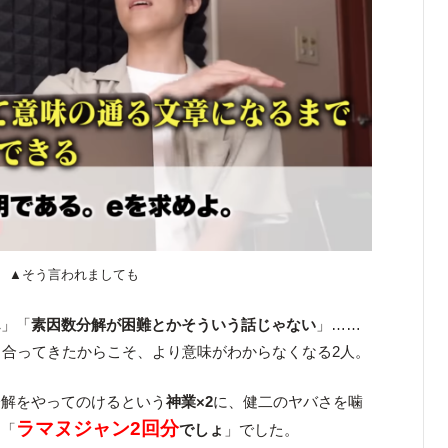
▲そう言われましても
ん
」「
素因数分解が困難とかそういう話じゃない
」……
き合ってきたからこそ、より意味がわからなくなる2人。
分解をやってのけるという
神業×2
に、健二のヤバさを噛
ラマヌジャン2回分
、「
でしょ
」でした。