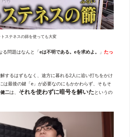
ラトステネスの篩を使っても大変
なる問題はなんと「
eは不明である。eを求めよ。
」
たっ
解するはずもなく、途方に暮れる2人に追い打ちをかけ
には最後の鍵「e」が必要なのにもかかわらず、そもそ
それを使わずに暗号を解いた
る
健二
は、
というの