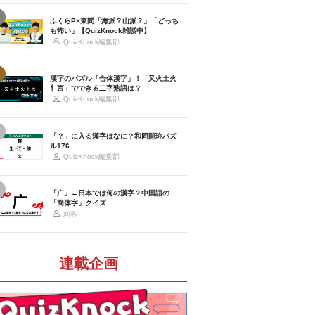
ふくらP×東問「海派？山派？」「どっち
も怖い」【QuizKnock雑談中】
QuizKnock編集部
漢字のパズル「合体漢字」！「又火土火
忄言」でできる二字熟語は？
QuizKnock編集部
「？」に入る漢字はなに？和同開珎パズ
ル176
QuizKnock編集部
「广」←日本では何の漢字？中国語の
「簡体字」クイズ
刈谷
連載企画