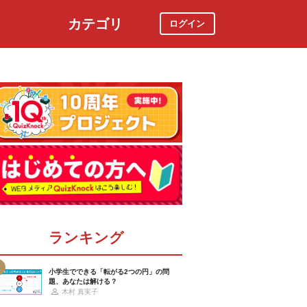
カテゴリ
ログイン
社会
スポーツ
時事ニュース
特集
ランキング
小学生でできる「転がる2つの円」の問
題、あなたは解ける？
木村 真実子