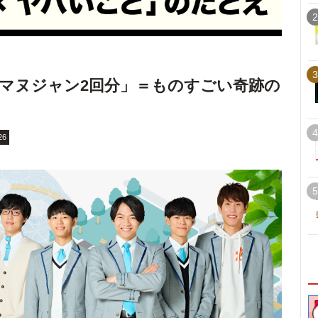
2
3
マヌジャン2回分」＝ものすごい奇跡の
4
26
5