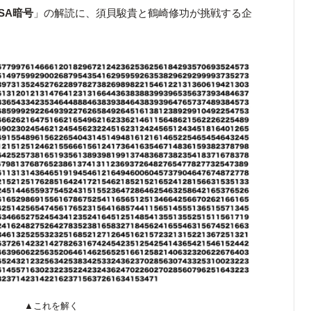
SA暗号
」の解読に、須貝駿貴と鶴崎修功が挑戦する企
▲これを解く