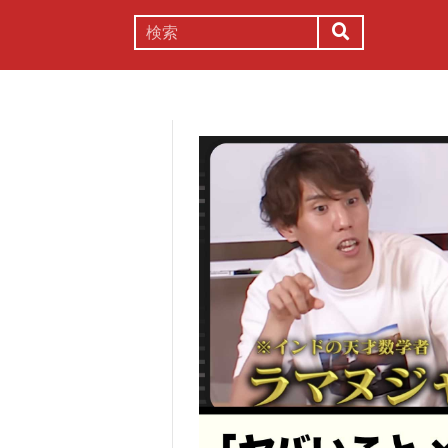
謎解き
コラム
常識
理系