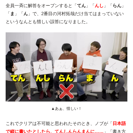
全員一斉に解答をオープンすると「
てん
」「
んし
」「
らん
」
「
ま
」「
ん
」で、2番目の河村拓哉だけ当てはまっていない
というなんとも惜しい誤答になりました。
▲あぁ、惜しい！
これでクリアは不可能と思われたそのとき、ノブが「
日本語
で縦に書いたとしたら、てんしんらんまんに……
」「書き方