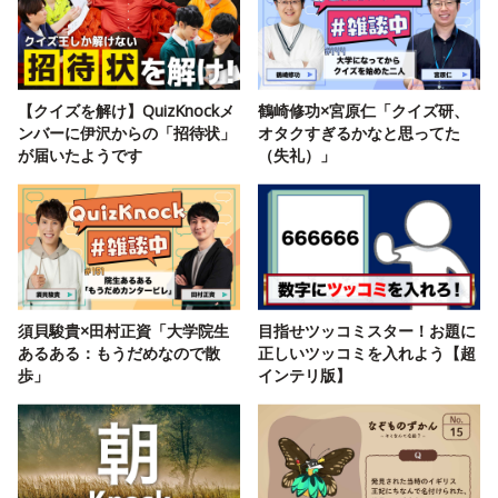
【クイズを解け】QuizKnockメ
鶴崎修功×宮原仁「クイズ研、
ンバーに伊沢からの「招待状」
オタクすぎるかなと思ってた
が届いたようです
（失礼）」
須貝駿貴×田村正資「大学院生
目指せツッコミスター！お題に
あるある：もうだめなので散
正しいツッコミを入れよう【超
歩」
インテリ版】