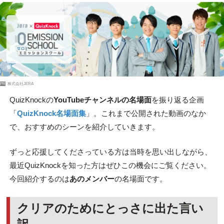
PR
株式会社JERA
QuizKnockの
YouTubeチャンネルの名場面
を振り返る企画
「
QuizKnock名場面集
」。これまで公開された動画のなか
で、おすすめのシーンを紹介していきます。
ずっと応援してくださっている方は当時を思い出しながら、
最近QuizKnockを知った方はぜひこの機会にご覧ください。
今回紹介するのは
あのメンバー
の名場面です。
クリアのためにとっさに出た言い