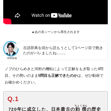
▲あの名シーンから再生されます
古語辞典を頭から読もうとして1ページ目で飽き
たのがバレましたね……。
河村拓哉
ノブのひらめきと河村の機転によって正解をもぎ取った4問
目。その勢いのまま
5問目も正解できたのか
は、ぜひ動画で
お確かめください。
Q.1
ちょくせん
720年に成立した、日本最古の
勅撰
の歴史