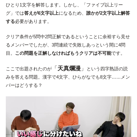
ひとり1文字を解答します。しかし、「ファイブ以上リー
グ」では
答えが6文字以上
になるため、
誰かが2文字以上解答
する
必要があります。
クリア条件が5問中2問正解であるということに余裕すら見せ
るメンバーでしたが、3問連続で失敗しあっという間に4問
目。
この問題を正解しなければもうクリアは不可能
です。
「
天真爛漫
」
ここで出題されたのが
という四字熟語の読
みを答える問題。漢字で4文字、ひらがなでも8文字……メン
バーはどうする？