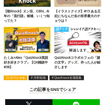
【朝Knock】ヌン活、OBN…今
【イラストクイズ】#15 ある王
年の「流行語」候補、いくつ知
妃にちなんだ名の世界最大のチ
ってた？
ョウは？
たくみ×Alex「QuizKnock英語
QuizKnockコラボカフェの「謎
好き好きクラブ」【QK雑談中
の文字」グッズ、作った人が紹
#38】
介します
スペシャル
#
河村拓哉
#
QuizKnock名場面集
この記事をSNSでシェア