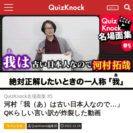
ログイン
QuizKnock名場面集 #5
河村「我（あ）は古い日本人なので…」
QKらしい言い訳が炸裂した動画
スペシャル
QuizKnock編集部
2022.12.24