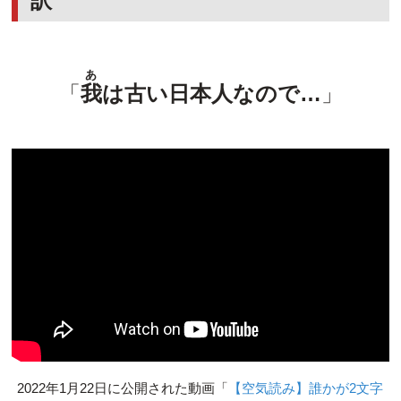
訳
あ
「
我
は古い日本人なので…
」
2022年1月22日に公開された動画「
【空気読み】誰かが2文字