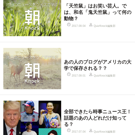
「天竺鼠」はお笑い芸人。で
は、和名「鬼天竺鼠」って何の
動物？
QuizKnock編集部
2017.09.04
あの人のブログがアメリカの大
学で保存される？？
QuizKnock編集部
2017.09.01
全部できたら時事ニュース王！
話題のあの人どれだけ知って
る？
QuizKnock編集部
2017.07.04