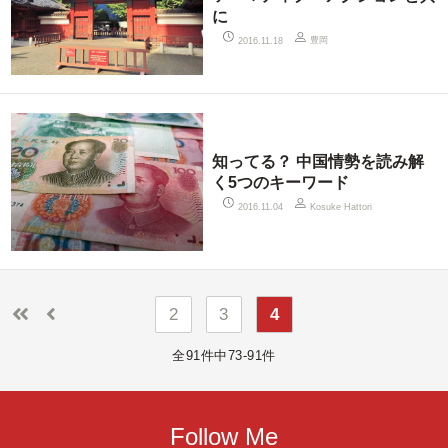
に
豊岡
2016.11.18
知ってる？ 中国情勢を読み解
く5つのキーワード
2016.11.04
Kosuke Hattori
2
3
4
全91件中73-91件
Follow Me