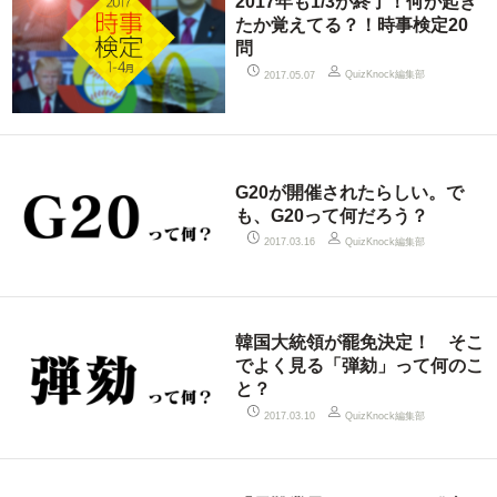
2017年も1/3が終了！何が起き
たか覚えてる？！時事検定20
問
QuizKnock編集部
2017.05.07
G20が開催されたらしい。で
も、G20って何だろう？
QuizKnock編集部
2017.03.16
韓国大統領が罷免決定！ そこ
でよく見る「弾劾」って何のこ
と？
QuizKnock編集部
2017.03.10