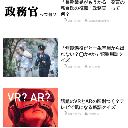
「長靴業界がもうかる」発言の
務台氏の役職「政務官」って
何？
QuizKnock編集部
2017.03.09
「無期懲役だと一生牢屋から出
れない？◯か×か」犯罪用語ク
イズ
大窪 有太
2017.03.08
話題のVRとARの区別つく？テ
レビで気になる略語クイズ
伊沢拓司
2017.02.27