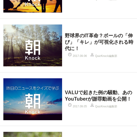
野球界のIT革命？ボールの「伸
び」「キレ」が可視化される時
代に！
QuizKnock編集部
2017.09.06
VALUで起きた例の騒動、あの
YouTuberが謝罪動画を公開！
QuizKnock編集部
2017.09.05