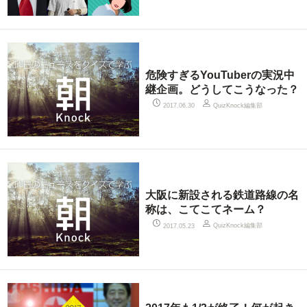
危険すぎるYouTuberの実況中
継企画。どうしてこうなった？
QuizKnock編集部
2017.06.30
大阪に新設される鉄道路線の名
称は、こてこてネーム？
QuizKnock編集部
2017.05.23