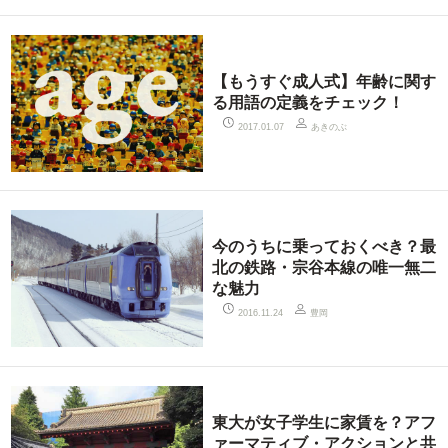
【もうすぐ成人式】年齢に関す
る用語の定義をチェック！
あきのぶ
2017.01.07
今のうちに乗っておくべき？最
北の鉄路・宗谷本線の唯一無二
な魅力
豊岡
2016.11.24
東大が女子学生に家賃を？アフ
ァーマティブ・アクションと共