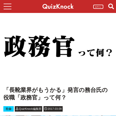
ログイン
「長靴業界がもうかる」発言の務台氏の
役職「政務官」って何？
社会
QuizKnock編集部
2017.03.09