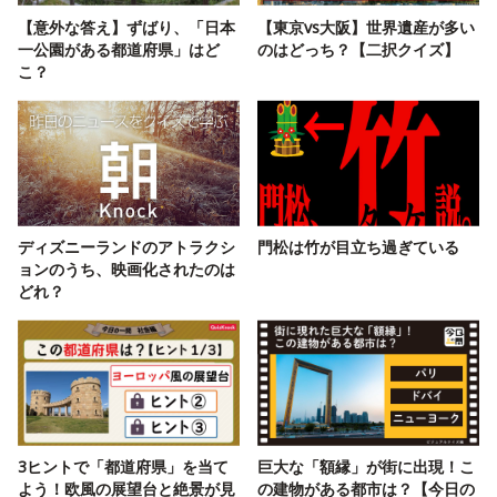
【意外な答え】ずばり、「日本
【東京vs大阪】世界遺産が多い
一公園がある都道府県」はど
のはどっち？【二択クイズ】
こ？
ディズニーランドのアトラクシ
門松は竹が目立ち過ぎている
ョンのうち、映画化されたのは
どれ？
3ヒントで「都道府県」を当て
巨大な「額縁」が街に出現！こ
よう！欧風の展望台と絶景が見
の建物がある都市は？【今日の