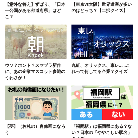
【意外な答え】ずばり、「日本
【東京vs大阪】世界遺産が多い
一公園がある都道府県」はど
のはどっち？【二択クイズ】
こ？
ウソ？ホント？スマブラ新作
丸紅、オリックス、東レ……こ
に、あの企業マスコット参戦の
れって何してる企業？クイズ
うわさが！
【夢】（お札の）肖像画になろ
「福岡駅」は福岡県にある？な
う
い？日本の「ややこしい駅名」