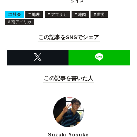
クイズ
社会
#
地理
#
アフリカ
#
地図
#
世界
#
南アメリカ
この記事をSNSでシェア
この記事を書いた人
Suzuki Yosuke