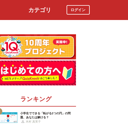
カテゴリ
ログイン
社会
スポーツ
時事ニュース
特集
ランキング
小学生でできる「転がる2つの円」の問
題、あなたは解ける？
木村 真実子