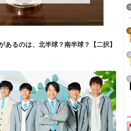
2
3
があるのは、北半球？南半球？【二択】
4
5