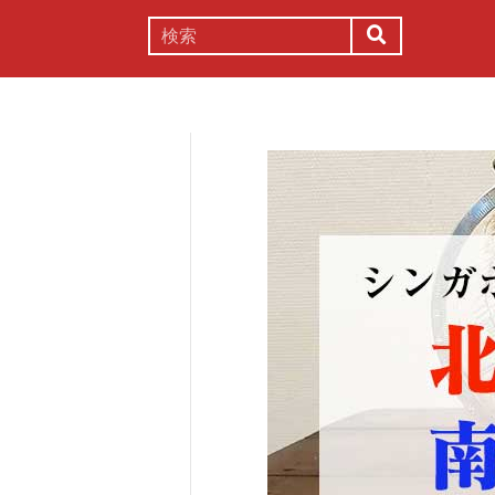
謎解き
コラム
常識
理系