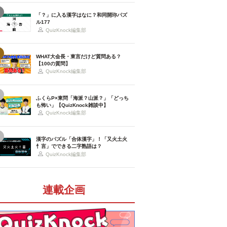
「？」に入る漢字はなに？和同開珎パズ
ル177
QuizKnock編集部
WHAT大会長・東言だけど質問ある？
【100の質問】
QuizKnock編集部
ふくらP×東問「海派？山派？」「どっち
も怖い」【QuizKnock雑談中】
QuizKnock編集部
漢字のパズル「合体漢字」！「又火土火
忄言」でできる二字熟語は？
QuizKnock編集部
連載企画