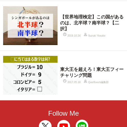
【世界地理検定】この国がある
のは、北半球？南半球？【二
択】
2019.10.24
Suzuki Yosuke
東大王を超えろ！東大王フィー
チャリング問題
QuizKnock編集部
2017.05.18
Follow Me