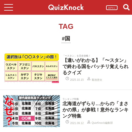
ログイン
TAG
#国
「〜スタン」を完全攻略！
【違いがわかる】「〜スタン」
で終わる国をバッチリ覚えられ
るクイズ
菊池啓太
2025.10.15
ランキング特集
北海道がずらり…からの「まさ
かの県」が参戦！意外なランキ
ング特集
QuizKnock編集部
2021.09.12