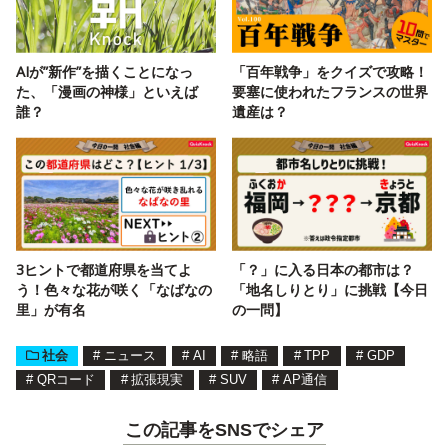
AIが”新作”を描くことになっ
「百年戦争」をクイズで攻略！
た、「漫画の神様」といえば
要塞に使われたフランスの世界
誰？
遺産は？
3ヒントで都道府県を当てよ
「？」に入る日本の都市は？
う！色々な花が咲く「なばなの
「地名しりとり」に挑戦【今日
里」が有名
の一問】
社会
#
ニュース
#
AI
#
略語
#
TPP
#
GDP
#
QRコード
#
拡張現実
#
SUV
#
AP通信
この記事をSNSでシェア