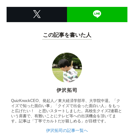
この記事を書いた人
伊沢拓司
QuizKnockCEO、発起人／東大経済学部卒、大学院中退。「ク
イズで知った面白い事」「クイズで出会った面白い人」をもっ
と広げたい！ と思いスタートしました。高校生クイズ2連覇と
いう肩書で、有難いことにテレビ等への出演機会を頂いてま
す。記事は「丁寧でカルトだが親しめる」が目標です。
伊沢拓司の記事一覧へ