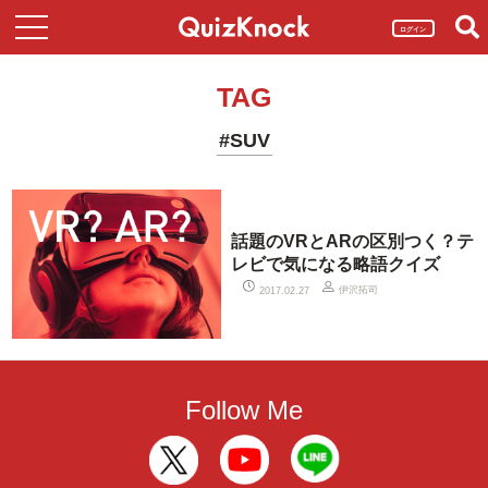
ログイン
TAG
#SUV
話題のVRとARの区別つく？テ
レビで気になる略語クイズ
伊沢拓司
2017.02.27
Follow Me