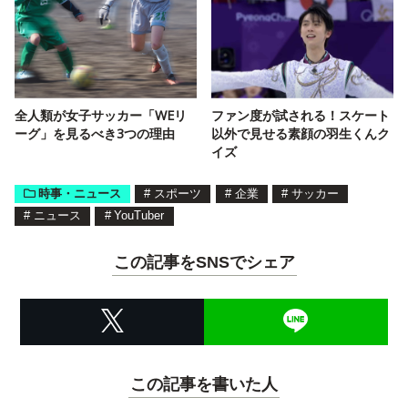
全人類が女子サッカー「WEリ
ファン度が試される！スケート
ーグ」を見るべき3つの理由
以外で見せる素顔の羽生くんク
イズ
時事・ニュース
#
スポーツ
#
企業
#
サッカー
#
ニュース
#
YouTuber
この記事をSNSでシェア
この記事を書いた人