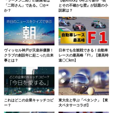
「ラーメン二郎」の創業者は
【朝Knock】6年ぶり新作『街
「二郎さん」である。〇か×
とその不確かな壁』が話題の小
か？
説家は？
ヴィッセル神戸が天皇杯優勝！
日本でも生観戦できる！自動車
クラブの創設年に起こった出来
レースの最高峰「F1」【最高時
事とは？
速〇〇km】
これはどこの企業キャッチコピ
東大生と学ぶ「ペタンク」【東
ー？
大ペタサーコラボ】