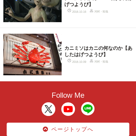
げつようび】
河村・拓哉
2016.10.16
カニミソはカニの何なのか【あ
したはげつようび】
河村・拓哉
2016.10.09
Follow Me
ページトップへ