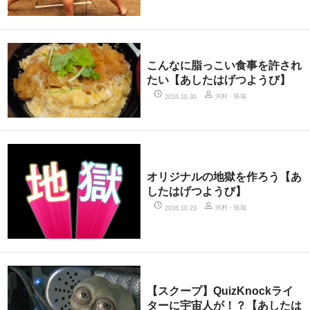
こんなに脂っこい食事を許され
たい【あしたはげつようび】
河村・拓哉
2016.10.30
オリジナルの地獄を作ろう【あ
したはげつようび】
河村・拓哉
2016.10.23
【スクープ】QuizKnockライ
ターに宇宙人が！？【あしたは