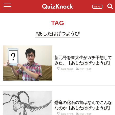
ログイン
TAG
#あしたはげつようび
新元号を東大生がガチ予想して
みた。【あしたはげつようび】
河村・拓哉
2017.08.06
恐竜の化石の首はなんでこんな
なのか【あしたはげつようび】
河村・拓哉
2017.07.23