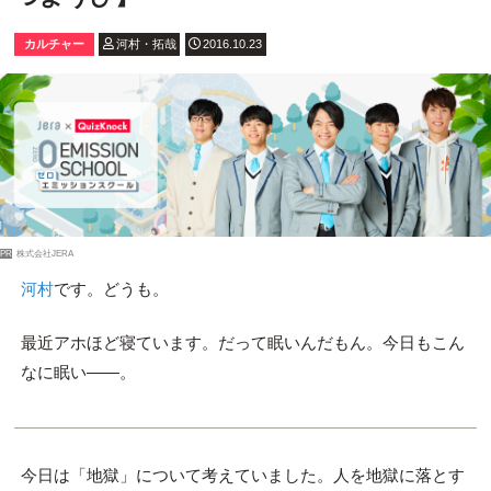
カルチャー
河村・拓哉
2016.10.23
PR
株式会社JERA
河村
です。どうも。
最近アホほど寝ています。だって眠いんだもん。今日もこん
なに眠い――。
今日は「地獄」について考えていました。人を地獄に落とす