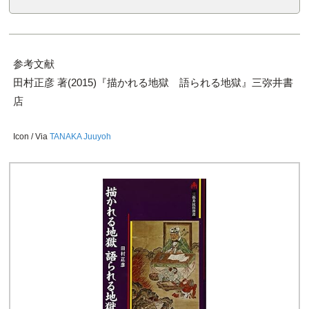
参考文献
田村正彦 著(2015)『描かれる地獄 語られる地獄』三弥井書
店
Icon / Via
TANAKA Juuyoh