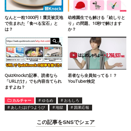
なんと一粒1000円！震災被災地
幼稚園生でも解ける「絵しりと
で生まれた「食べる宝石」と
り」の問題、10秒で解けます
は？
か？
QuizKnockの記事、読者なら
若者なら全員知ってる！？
「URLだけ」でも内容当てられ
YouTuber検定
ますよね？
カルチャー
#
ゆるめ
#
おもしろ
#
あしたはげつようび
#
地獄
#
因果応報
この記事をSNSでシェア