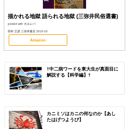
描かれる地獄 語られる地獄 (三弥井民俗選書)
posted with
カエレバ
田村 正彦 三弥井書店 2015-10
Amazon
†中二病ワードを東大生が真面目に
解説する【科学編】†
カニミソはカニの何なのか【あし
たはげつようび】