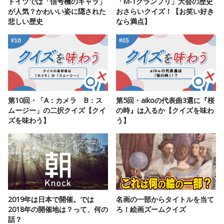
ドイツでは「信号機のキャラ」
「M-1グランプリ」大会の歴史
が人気？かわいい姿に隠された
おさらいクイズ！【お笑い好き
悲しい歴史
なら満点】
第10回・「A：カメラ B：ス
第5回・aikoの代表曲3選に『桜
ムージー」の二択クイズ【クイ
の時』は入るか【クイズを味わ
ズを味わう】
う】
2019年は日本で開催。では
名画の一部からタイトルを当て
2018年の開催地は？って、何の
ろ！絵画ズームクイズ
話？