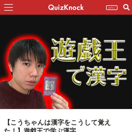
ログイン
【こうちゃんは漢字をこうして覚え
た！】遊戯王で学ぶ漢字