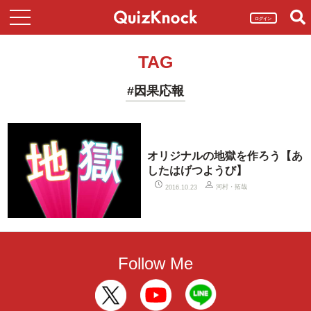
ログイン
TAG
#因果応報
オリジナルの地獄を作ろう【あ
したはげつようび】
河村・拓哉
2016.10.23
Follow Me