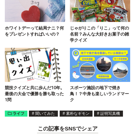
ホワイトデーって結局ナニ？何
じゃがりこの「りこ」って何の
をプレゼントすればいいの？
名前？みんな大好きお菓子の雑
学クイズ
競技クイズと共に歩んだ10年。
スポーツ施設の地下で焼き
最後の大会で優勝を勝ち取った
鳥！？中身も楽しいランドマー
1問
ク
ライフ
#
聞いてみた
#
素朴なギモン
#
証明写真機
この記事をSNSでシェア