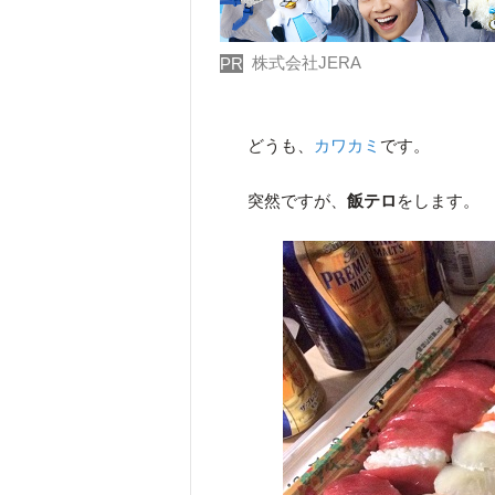
株式会社JERA
PR
どうも、
カワカミ
です。
突然ですが、
飯テロ
をします。