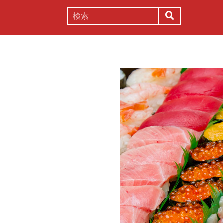
謎解き
コラム
常識
理系