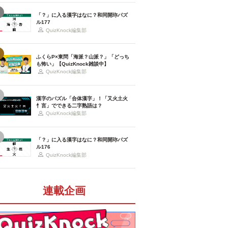
「？」に入る漢字はなに？和同開珎パズ
ル177
QuizKnock編集部
ふくらP×東問「海派？山派？」「どっち
も怖い」【QuizKnock雑談中】
QuizKnock編集部
漢字のパズル「合体漢字」！「又火土火
忄言」でできる二字熟語は？
QuizKnock編集部
「？」に入る漢字はなに？和同開珎パズ
ル176
QuizKnock編集部
連載企画