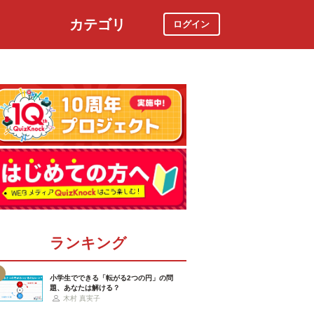
カテゴリ
ログイン
社会
スポーツ
時事ニュース
特集
ランキング
小学生でできる「転がる2つの円」の問
題、あなたは解ける？
木村 真実子