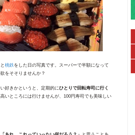
人と
桃鉄
をした日の写真です。スーパーで半額になって
食欲をそそりませんか？
らい好きかというと、定期的に
ひとりで回転寿司に行く
高いところには行けませんが、100円寿司でも美味しい
、
「あれ、これっていったい何だろう？」
と思うことあ