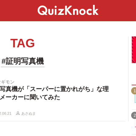
スペシャル
ライフ
ことば
カルチャー
TAG
#証明写真機
なギモン
写真機が「スーパーに置かれがち」な理
1
メーカーに聞いてみた
2.06.21
あさぬま
2