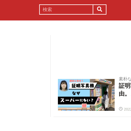
謎解き
コラム
常識
理系
素朴
証明
由。
202