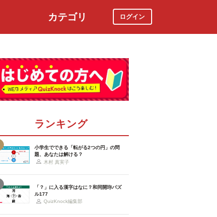
カテゴリ
ログイン
社会
スポーツ
時事ニュース
特集
ランキング
小学生でできる「転がる2つの円」の問
題、あなたは解ける？
木村 真実子
「？」に入る漢字はなに？和同開珎パズ
ル177
QuizKnock編集部