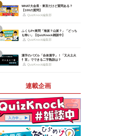
WHAT大会長・東言だけど質問ある？
【100の質問】
QuizKnock編集部
ふくらP×東問「海派？山派？」「どっち
も怖い」【QuizKnock雑談中】
QuizKnock編集部
漢字のパズル「合体漢字」！「又火土火
忄言」でできる二字熟語は？
QuizKnock編集部
連載企画