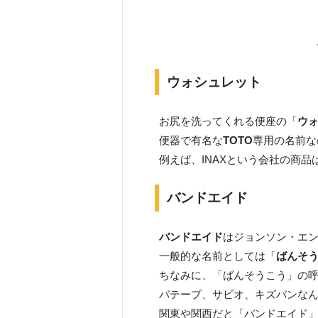
ウォシュレット
お尻を洗ってくれる便座の「
ウ
便器で有名な
TOTO
専用の名前な
例えば、INAXという会社の商品
バンドエイド
バンドエイド
はジョンソン・エ
一般的な名前としては「
ばんそ
ちなみに、「ばんそうこう」の
バテープ、サビオ、キズバンな
関東や関西だと「バンドエイド