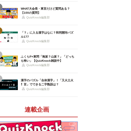
WHAT大会長・東言だけど質問ある？
【100の質問】
QuizKnock編集部
「？」に入る漢字はなに？和同開珎パズ
ル177
QuizKnock編集部
ふくらP×東問「海派？山派？」「どっち
も怖い」【QuizKnock雑談中】
QuizKnock編集部
漢字のパズル「合体漢字」！「又火土火
忄言」でできる二字熟語は？
QuizKnock編集部
連載企画