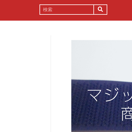
謎解き
コラム
常識
理系