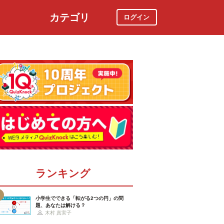
カテゴリ
ログイン
社会
スポーツ
時事ニュース
特集
ランキング
小学生でできる「転がる2つの円」の問
題、あなたは解ける？
木村 真実子