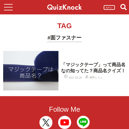
ログイン
TAG
#面ファスナー
「マジックテープ」って商品名
なの知ってた？商品名クイズ！
柳野とうふ
2017.03.28
Follow Me