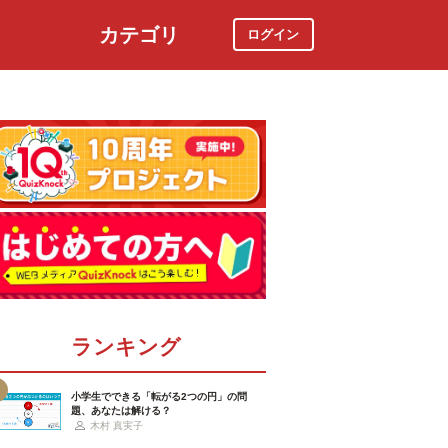
カテゴリ
ログイン
社会
スポーツ
時事ニュース
特集
ランキング
小学生でできる「転がる2つの円」の問
題、あなたは解ける？
木村 真実子