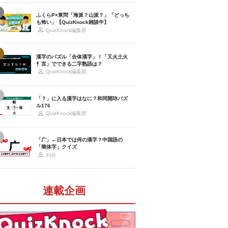
ふくらP×東問「海派？山派？」「どっち
も怖い」【QuizKnock雑談中】
QuizKnock編集部
漢字のパズル「合体漢字」！「又火土火
忄言」でできる二字熟語は？
QuizKnock編集部
「？」に入る漢字はなに？和同開珎パズ
ル176
QuizKnock編集部
「广」←日本では何の漢字？中国語の
「簡体字」クイズ
刈谷
連載企画