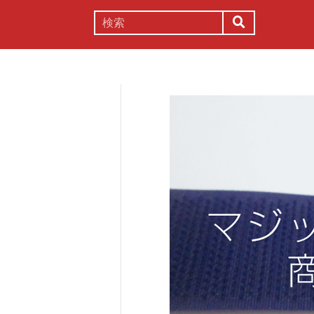
謎解き
コラム
常識
理系