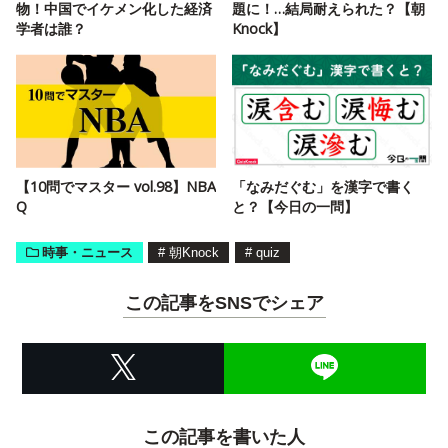
物！中国でイケメン化した経済
題に！…結局耐えられた？【朝
学者は誰？
Knock】
【10問でマスター vol.98】NBA
「なみだぐむ」を漢字で書く
Q
と？【今日の一問】
時事・ニュース
#
朝Knock
#
quiz
この記事をSNSでシェア
この記事を書いた人