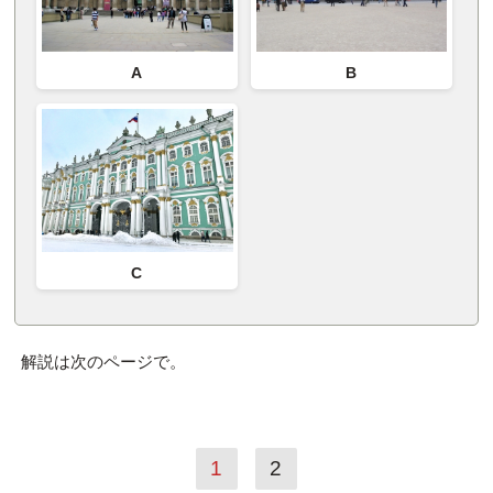
A
B
C
解説は次のページで。
1
2