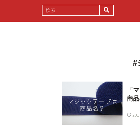
謎解き
コラム
常識
理系
「マ
商品
201