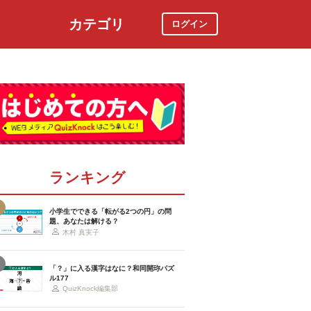
カテゴリ
ログイン
社会
スポーツ
時事ニュース
特集
ランキング
小学生でできる「転がる2つの円」の問
題、あなたは解ける？
木村 真実子
「？」に入る漢字はなに？和同開珎パズ
ル177
QuizKnock編集部