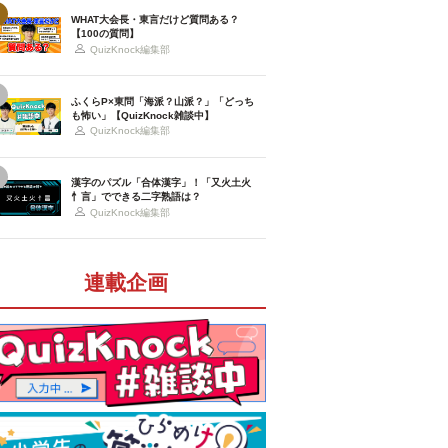
WHAT大会長・東言だけど質問ある？
【100の質問】
QuizKnock編集部
ふくらP×東問「海派？山派？」「どっち
も怖い」【QuizKnock雑談中】
QuizKnock編集部
漢字のパズル「合体漢字」！「又火土火
忄言」でできる二字熟語は？
QuizKnock編集部
連載企画