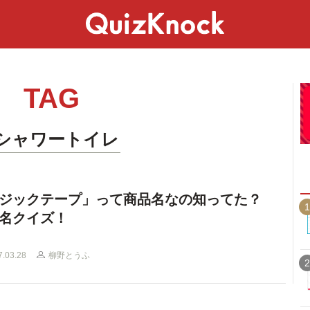
スペシャル
ライフ
ことば
カルチャー
TAG
#シャワートイレ
ジックテープ」って商品名なの知ってた？
1
名クイズ！
7.03.28
柳野とうふ
2