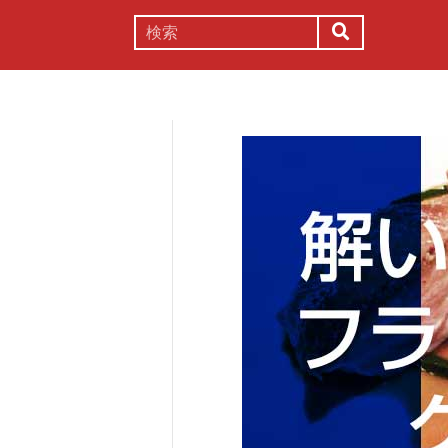
謎解き
コラム
常識
理系