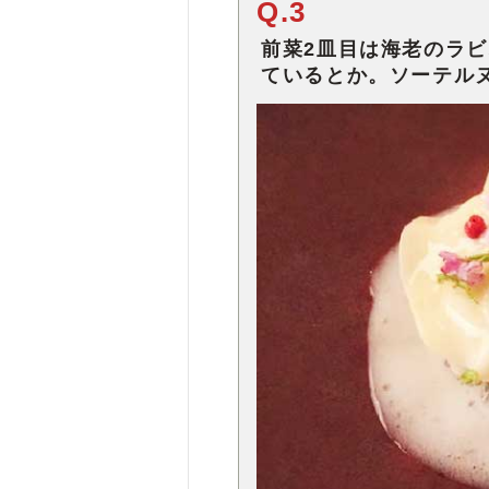
Q.3
前菜2皿目は海老のラ
ているとか。ソーテル