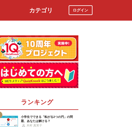
カテゴリ
ログイン
社会
スポーツ
時事ニュース
特集
ランキング
小学生でできる「転がる2つの円」の問
題、あなたは解ける？
木村 真実子