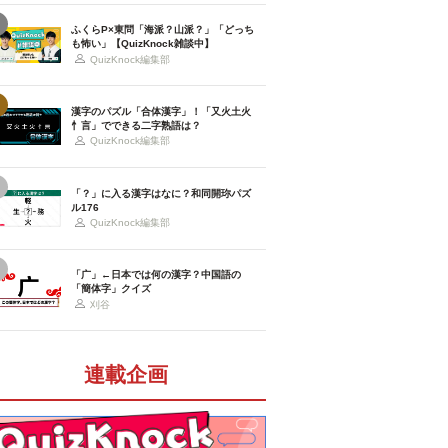
ふくらP×東問「海派？山派？」「どっち
も怖い」【QuizKnock雑談中】
QuizKnock編集部
漢字のパズル「合体漢字」！「又火土火
忄言」でできる二字熟語は？
QuizKnock編集部
「？」に入る漢字はなに？和同開珎パズ
ル176
QuizKnock編集部
「广」←日本では何の漢字？中国語の
「簡体字」クイズ
刈谷
連載企画