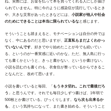
ね。実際には、お金を払って本を買ってくれる人にしか届け
られていません。特に今のように感染症が流行しているとき
や、大きな災害があったときなどには、
小説家が他人や社会
のためにできることは本当に限られているな
と感じます。
そういうことも踏まえると、モチベーションは自分の外では
なく、中にあるのだと思いますが、
正直私もまだよくわかっ
ていないんです
。好きでやり始めたことが今でも続いてい
る、というのが一番実感に近いのかな。ただ、無人島に行っ
ても書くかというと、きっと書かない、というか書けない。
小説を読むのも書くのも、衣食住が整っているからできるこ
となんだと、改めて思います。
小説を書いていると毎回、「
もうネタ切れ。これで最後だろ
う
」と思うんです。それでも毎日少しずつ書けば、1年弱で
500枚とか書けている。びっくりします。
なら次も出来るか
も
、という気持ちになって、また書き始める。そういうこと