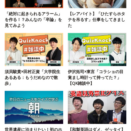
「絶対に起きられるアラーム」
【レアバイト】「ひたすらホタ
を作る！？みんなの「卒論」を
テを吊るす」仕事をしてきまし
見てみよう
た
須貝駿貴×田村正資「大学院生
伊沢拓司×東言「コラショの目
あるある：もうだめなので散
覚まし時計って持ってた？」
歩」
【QK雑談中】
世界遺産に泊まりたい！初のホ
【和製英語はダメ、ゼッタイ】