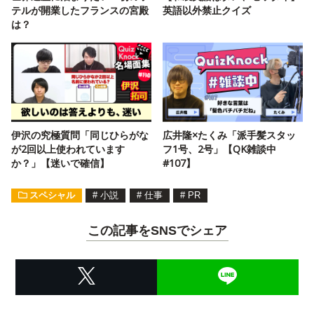
テルが開業したフランスの宮殿
英語以外禁止クイズ
は？
伊沢の究極質問「同じひらがな
広井隆×たくみ「派手髪スタッ
が2回以上使われています
フ1号、2号」【QK雑談中
か？」【迷いで確信】
#107】
スペシャル
#
小説
#
仕事
#
PR
この記事をSNSでシェア