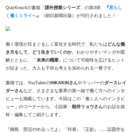
QuizKnockの書籍「
課外授業シリーズ
」の第3弾、
『
君らし
く働くミライへ
』
（朝日新聞出版）が刊行されました！
働く環境が目まぐるしく変化する時代で、私たちは
どんな働
き方をして、どう生きていくのか
。わかりやすいマンガや図
解とともに、「
未来の職業
」について可能性を広げるヒント
が詰まった、大人も子供も考えを深められる一冊です。
書籍では、YouTuberの
HIKAKINさん
やラッパーの
ダースレイ
ダーさん
など、さまざまな業界の第一線で働く方へのインタ
ビューも掲載しています。今回はこの「働く人へのインタビ
ュー」のコーナーから、小説家・
朝井リョウさん
のお話を抜
粋・編集してご紹介します。
『桐島、部活やめるってよ』『何者』『正欲』……話題作を