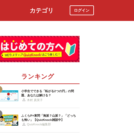
カテゴリ
ログイン
社会
スポーツ
時事ニュース
特集
ランキング
小学生でできる「転がる2つの円」の問
題、あなたは解ける？
木村 真実子
ふくらP×東問「海派？山派？」「どっち
も怖い」【QuizKnock雑談中】
QuizKnock編集部