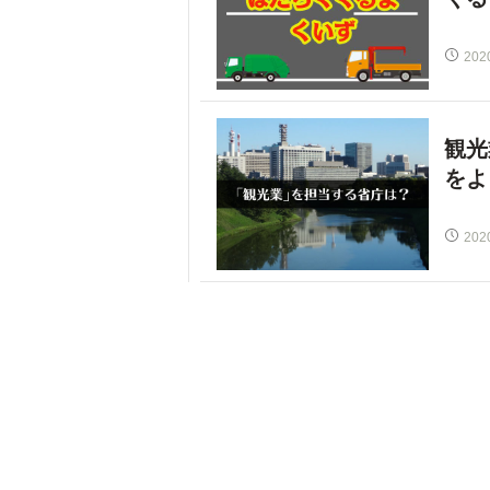
202
観光
をよ
202