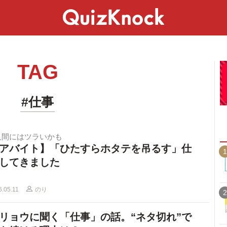
スペシャル
ライフ
ことば
カルチャー
TAG
#仕事
人間にはツラいかも
アバイト】「ひたすらホタテを吊るす」仕
1
してきました
6.05.11
のり
2
リョウに聞く「仕事」の話。“ネタ切れ”で