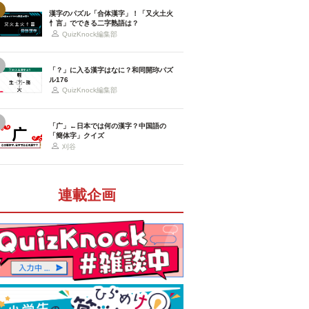
漢字のパズル「合体漢字」！「又火土火
忄言」でできる二字熟語は？
QuizKnock編集部
「？」に入る漢字はなに？和同開珎パズ
ル176
QuizKnock編集部
「广」←日本では何の漢字？中国語の
「簡体字」クイズ
刈谷
連載企画