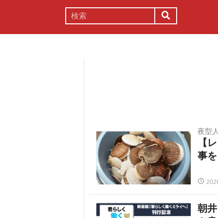
謎解き
コラム
常識
理系
夜型
【レ
事を
202
朝井