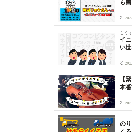
も書
202
もう
イニ
い世
202
【緊
本番
202
のり
くる