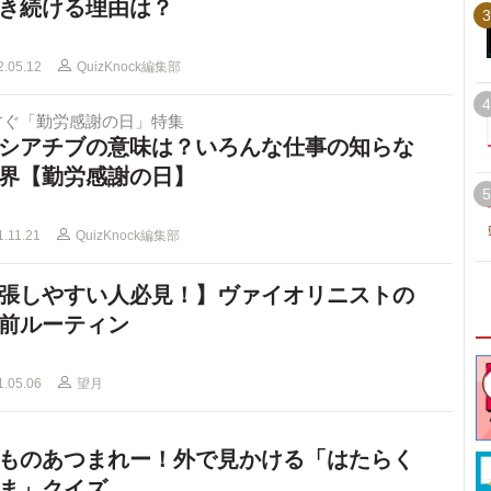
き続ける理由は？
3
2.05.12
QuizKnock編集部
4
すぐ「勤労感謝の日」特集
シアチブの意味は？いろんな仕事の知らな
界【勤労感謝の日】
5
1.11.21
QuizKnock編集部
張しやすい人必見！】ヴァイオリニストの
前ルーティン
1.05.06
望月
ものあつまれー！外で見かける「はたらく
ま」クイズ