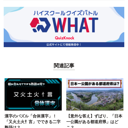
関連記事
漢字のパズル「合体漢字」！
【意外な答え】ずばり、「日本
「又火土火忄言」でできる二字
一公園がある都道府県」はど
熟語は？
こ？