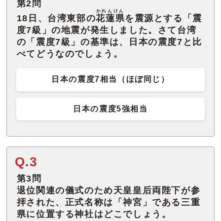
第2問
かれんけん
18日、台湾東部の
花蓮県
を震源とする「震
度7級」の地震が発生しました。さて台湾
の「震度7級」の基準は、日本の震度7と比
べてどうなのでしょう。
日本の震度7相当（ほぼ同じ）
日本の震度5強相当
Q.3
第3問
退位関連の儀式のため天皇皇后両陛下が参
拝された、正式名称は「神宮」である三重
県に位置する神社はどこでしょう。