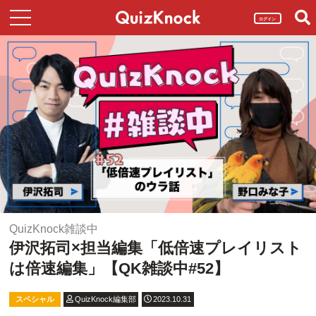
ログイン
QuizKnock雑談中
伊沢拓司×担当編集「低倍速プレイリスト
は倍速編集」【QK雑談中#52】
スペシャル
QuizKnock編集部
2023.10.31