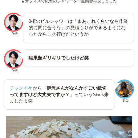
▲オフィスで紙幣のシャワーを一生懸命再現しました
9桁のビルシャワーは「まあこれくらいなら作業
的に間に合うな」の見積もりができるようにな
ったからこそ行けたというか
伊沢
結果超ギリギリでしたけど笑
伊沢
チャンイケ
から「
伊沢さんがなんかすごい紙切
ってますけど大丈夫ですか？
」っていうSlack来
ましたよ笑
野口