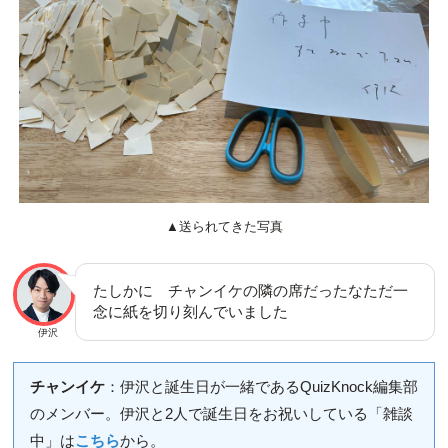
▲送られてきた写真
たしかに チャンイケの隣の席だったなただ一
念に紙を切り刻んでいました
伊沢
チャンイケ
：伊沢と誕生日が一緒であるQuizKnock編集部
のメンバー。伊沢と2人で誕生日をお祝いしている「雑談
中」は
こちら
から。