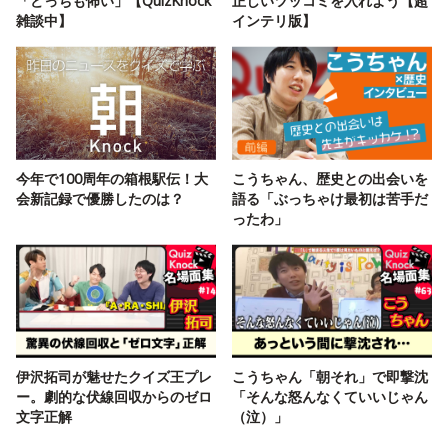
「どっちも怖い」【QuizKnock
正しいツッコミを入れよう【超
雑談中】
インテリ版】
今年で100周年の箱根駅伝！大
こうちゃん、歴史との出会いを
会新記録で優勝したのは？
語る「ぶっちゃけ最初は苦手だ
ったわ」
伊沢拓司が魅せたクイズ王プレ
こうちゃん「朝それ」で即撃沈
ー。劇的な伏線回収からのゼロ
「そんな怒んなくていいじゃん
文字正解
（泣）」