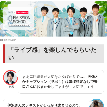
PR
株式会社JERA
「ライブ感」を楽しんでもらいた
い
まあ毎回編集が大変なネタばかりで……
画像と
かキャプション（見出し）はほぼ指定なしで野
口さんにおまかせ
してますが、大変でしょう
伊沢
伊沢さんのテキストがしっかり読ませる
ので、