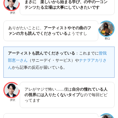
まさに 楽しいから始まる学び、の中の一コン
テンツたる立場は大事にしていきたいです
伊沢
ありがたいことに、
アーティストやその曲のフ
ァンの方も読んでくださっている
ようですし
野口
アーティストも読んでくださっている
：これまでに
曽我
部恵一さん
（サニーデイ・サービス）や
ナナヲアカリさ
ん
から記事の反応が届いている。
アレがマジで怖い……僕は
自分の憧れている人
の視界には入りたくないタイプ
なので毎回ビビ
ってます
伊沢