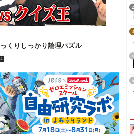
2
3
じっくりしっかり論理パズル
4
11
5