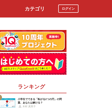
カテゴリ
ログイン
社会
スポーツ
時事ニュース
特集
ランキング
小学生でできる「転がる2つの円」の問
題、あなたは解ける？
木村 真実子