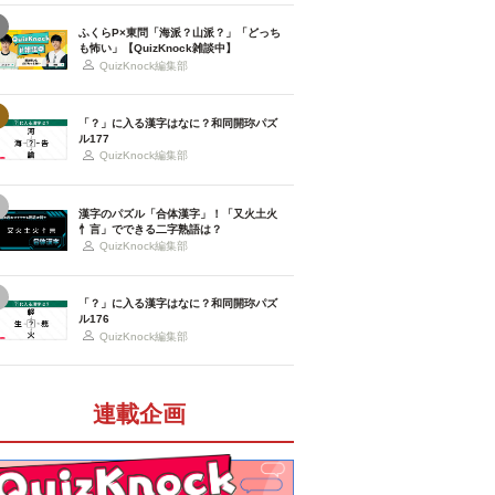
ふくらP×東問「海派？山派？」「どっち
も怖い」【QuizKnock雑談中】
QuizKnock編集部
「？」に入る漢字はなに？和同開珎パズ
ル177
QuizKnock編集部
漢字のパズル「合体漢字」！「又火土火
忄言」でできる二字熟語は？
QuizKnock編集部
「？」に入る漢字はなに？和同開珎パズ
ル176
QuizKnock編集部
連載企画