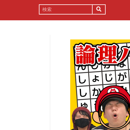
謎解き
コラム
常識
理系