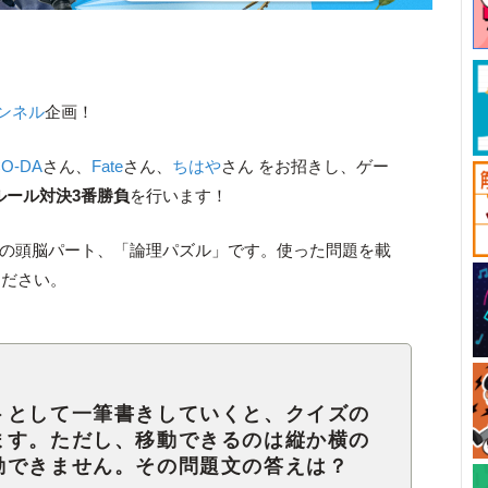
チャンネル
企画！
CO-DA
さん、
Fate
さん、
ちはや
さん をお招きし、ゲー
ルール対決3番勝負
を行います！
ん）の頭脳パート、「論理パズル」です。使った問題を載
ください。
トとして一筆書きしていくと、クイズの
ます。ただし、移動できるのは縦か横の
動できません。その問題文の答えは？