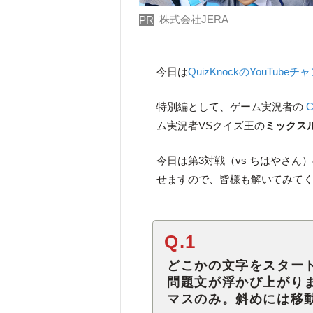
株式会社JERA
PR
今日は
QuizKnockのYouTube
特別編として、ゲーム実況者の
ム実況者VSクイズ王の
ミックス
今日は第3対戦（vs ちはやさ
せますので、皆様も解いてみて
Q.1
どこかの文字をスター
問題文が浮かび上がり
マスのみ。斜めには移