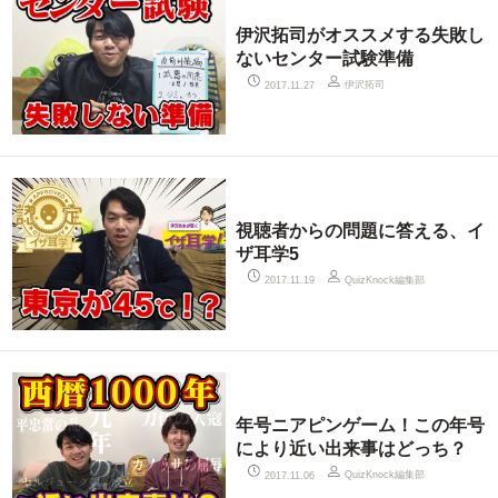
伊沢拓司がオススメする失敗し
ないセンター試験準備
伊沢拓司
2017.11.27
視聴者からの問題に答える、イ
ザ耳学5
QuizKnock編集部
2017.11.19
年号ニアピンゲーム！この年号
により近い出来事はどっち？
QuizKnock編集部
2017.11.06