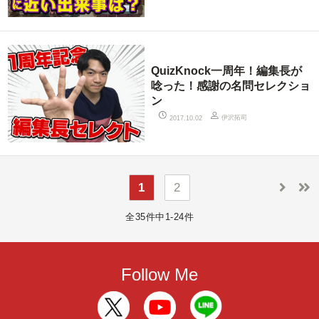
QuizKnock一周年！編集長が
唸った！感謝の名問セレクショ
ン
伊沢拓司
2017.10.02
1
2
全35件中1-24件
Follow Me