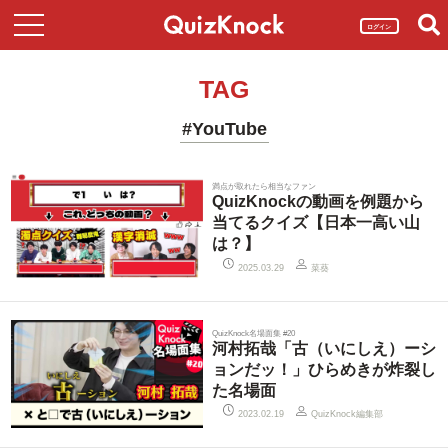
ログイン
TAG
#YouTube
満点が取れたら相当なファン
QuizKnockの動画を例題から
当てるクイズ【日本一高い山
は？】
菜葵
2025.03.29
QuizKnock名場面集 #20
河村拓哉「古（いにしえ）ーシ
ョンだッ！」ひらめきが炸裂し
た名場面
QuizKnock編集部
2023.02.19