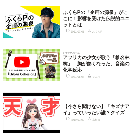
ふくらPの「企画の源泉」がこ
こに！影響を受けた伝説的ユニ
ットとは
ふくらP
2021.07.08
おすすめの一品
アフリカの少女が歌う「椎名林
檎」 胸が熱くなった、音楽の
化学反応
シムラ
2021.06.04
【今さら聞けない】「キズナア
イ」っていったい誰？クイズ
高松慶
2019.03.02