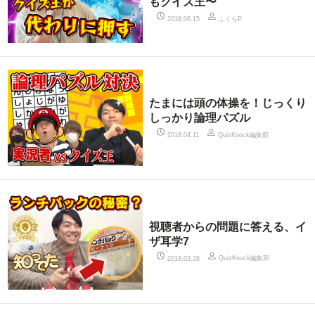
もクイズ王〜
ふくらP
2018.06.15
たまには頭の体操を！じっくり
しっかり論理パズル
QuizKnock編集部
2018.04.11
視聴者からの問題に答える、イ
ザ耳学7
QuizKnock編集部
2018.03.28