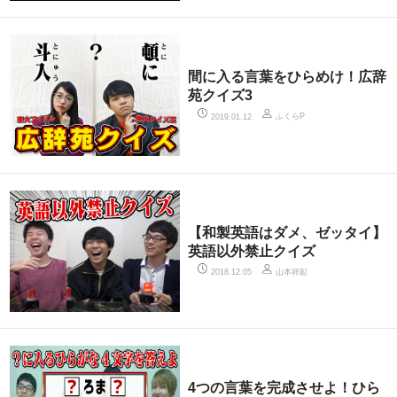
間に入る言葉をひらめけ！広辞
苑クイズ3
ふくらP
2019.01.12
【和製英語はダメ、ゼッタイ】
英語以外禁止クイズ
山本祥彰
2018.12.05
4つの言葉を完成させよ！ひら