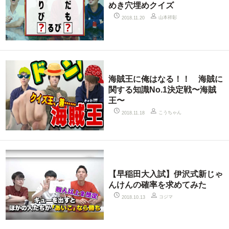
めき穴埋めクイズ
山本祥彰
2018.11.20
海賊王に俺はなる！！ 海賊に
関する知識No.1決定戦〜海賊
王〜
こうちゃん
2018.11.18
【早稲田大入試】伊沢式新じゃ
んけんの確率を求めてみた
コジマ
2018.10.13