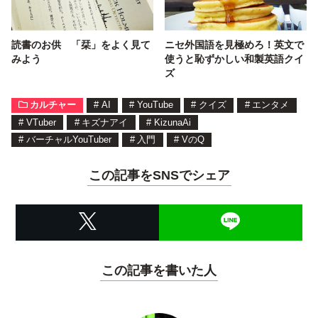
読書のお供 「栞」をよく見て
ニセ外国語を見極めろ！英文で
みよう
使うと恥ずかしい和製英語クイ
ズ
カルチャー
#
AI
#
YouTube
#
クイズ
#
エンタメ
#
VTuber
#
キズナアイ
#
KizunaAi
#
バーチャルYouTuber
#
入門
#
VのQ
この記事をSNSでシェア
この記事を書いた人