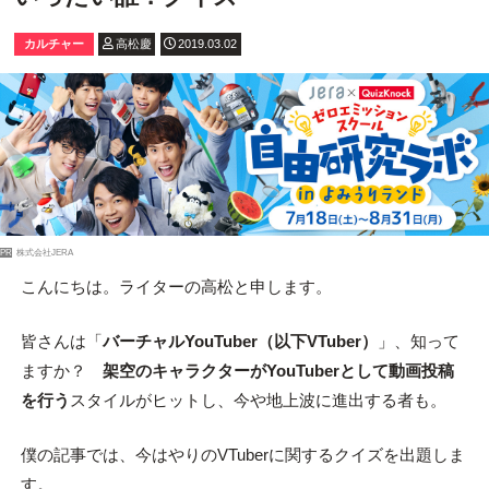
カルチャー
高松慶
2019.03.02
PR
株式会社JERA
こんにちは。ライターの高松と申します。
皆さんは「
バーチャルYouTuber（以下VTuber）
」、知って
ますか？
架空のキャラクターがYouTuberとして動画投稿
を行う
スタイルがヒットし、今や地上波に進出する者も。
僕の記事では、今はやりのVTuberに関するクイズを出題しま
す。