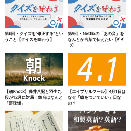
第6回・クイズを“修正する”とい
第9回・Netflixの「あの音」を
うこと【クイズを味わう】
なんとか言葉で伝えたい【ﾀﾞﾀﾞ
ｰﾝ】
【朝Knock】藤井八冠と羽生九
【エイプリルフール】4月1日は
段が12月に対局！舞台はなんと
なぜ「嘘をついていい」日な
「野球場」
の？