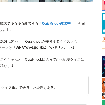
ット形式でゆるゆる雑談する「
QuizKnock雑談中
」。今回
します。
3:59
に迫った、QuizKnockが主催するクイズ大会
テーマは「
WHATの出場に悩んでいる人へ
」です。
うちゃんと、QuizKnockに入ってから競技クイズに
て語ります。
。クイズ番組で優勝した経験もある。