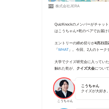
株式会社JERA
PR
QuizKnockのメンバーがチャ
はこうちゃん×乾のペアでお届け
エントリーの締め切りが
4月21日2
「
WHAT
」。今回、2人のトーク
大学でクイズ研究会に入っていたこ
触れた乾が、
クイズ大会
につい
こうちゃん
クイズが大好き
こうちゃん