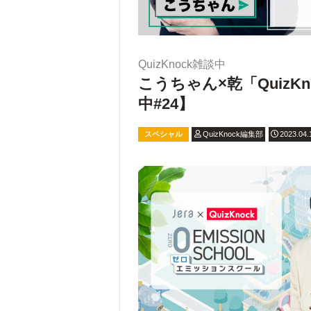
QuizKnock雑談中
こうちゃん×乾「Quiz
中#24】
スペシャル
QuizKnock編集部
2023.04.