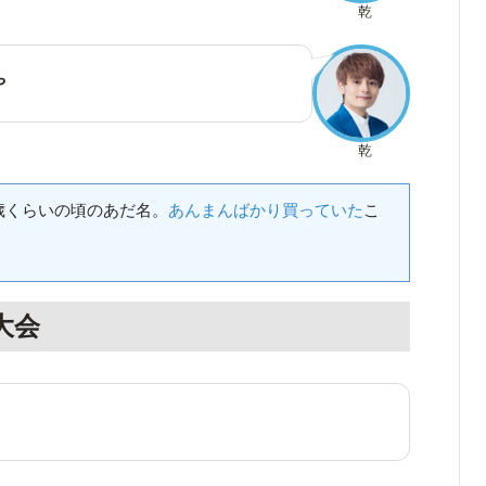
乾
や
乾
歳くらいの頃のあだ名。
あんまんばかり買っていた
こ
大会