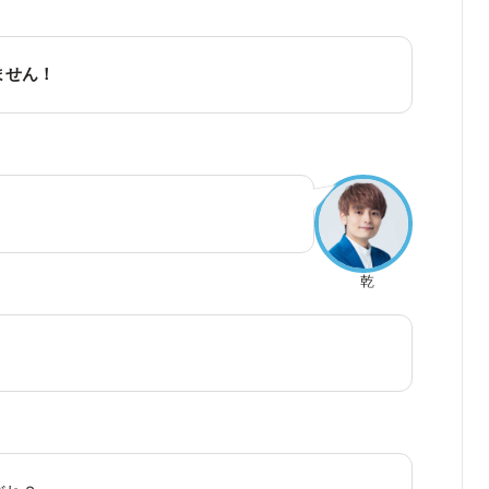
ません！
乾