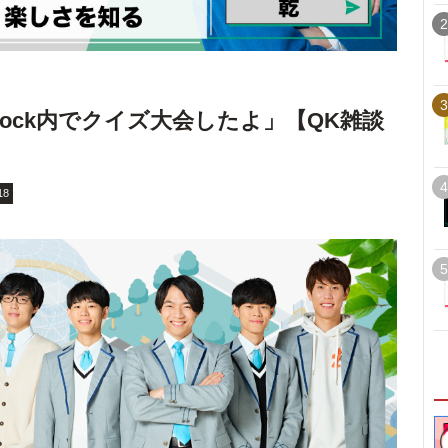
2
3
Knock内でクイズ大会したよ」【QK雑談
4
18
5