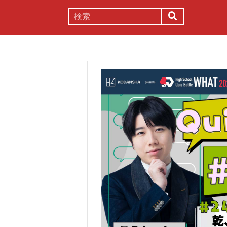
謎解き
コラム
常識
理系