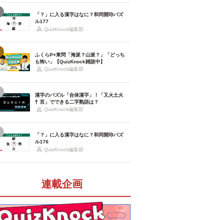
「？」に入る漢字はなに？和同開珎パズ
ル177
QuizKnock編集部
ふくらP×東問「海派？山派？」「どっち
も怖い」【QuizKnock雑談中】
QuizKnock編集部
漢字のパズル「合体漢字」！「又火土火
忄言」でできる二字熟語は？
QuizKnock編集部
「？」に入る漢字はなに？和同開珎パズ
ル176
QuizKnock編集部
連載企画