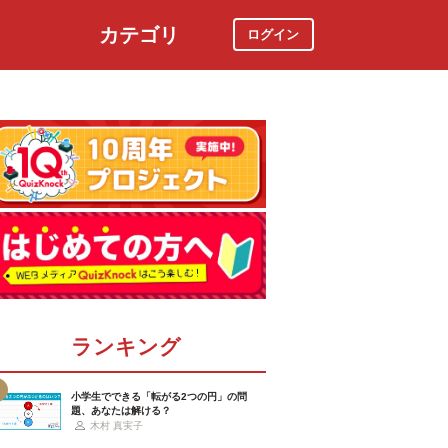
カテゴリ
ログイン
社会
スポーツ
時事ニュース
特集
ランキング
小学生でできる「転がる2つの円」の問
題、あなたは解ける？
木村 真実子