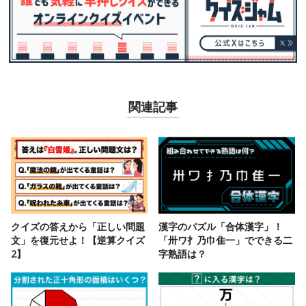
関連記事
クイズの答えから「正しい問題
漢字のパズル「合体漢字」！
文」を復元せよ！【逆算クイズ
「卅ワ扌乃巾隹一」でできる二
2】
字熟語は？