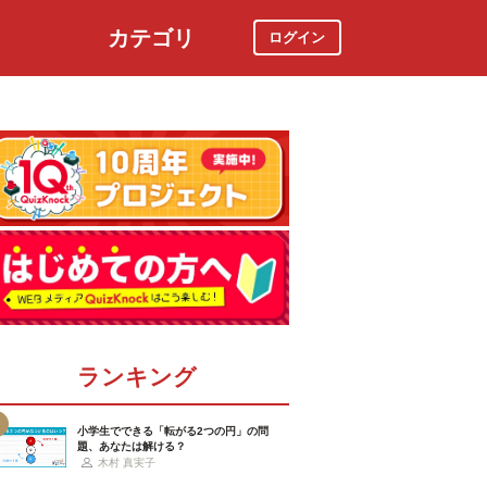
カテゴリ
ログイン
社会
スポーツ
時事ニュース
特集
ランキング
小学生でできる「転がる2つの円」の問
題、あなたは解ける？
木村 真実子