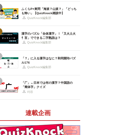
ふくらP×東問「海派？山派？」「どっち
も怖い」【QuizKnock雑談中】
QuizKnock編集部
漢字のパズル「合体漢字」！「又火土火
忄言」でできる二字熟語は？
QuizKnock編集部
「？」に入る漢字はなに？和同開珎パズ
ル176
QuizKnock編集部
「广」←日本では何の漢字？中国語の
「簡体字」クイズ
刈谷
連載企画