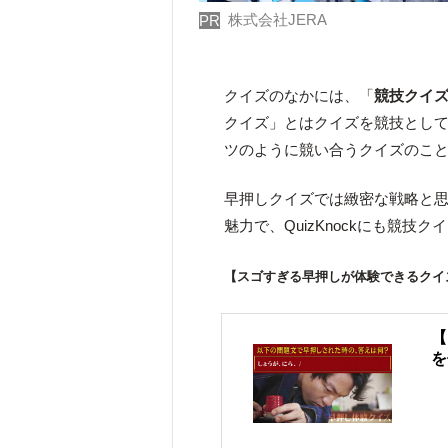
株式会社JERA
PR
クイズのなかには、「
競技クイ
クイズ」とはクイズを競技とし
ツのように競い合うクイズのこ
早押しクイズでは緻密な戦略と
魅力で、QuizKnockにも競
【スゴすぎる早押しが体験できるクイ
【
を