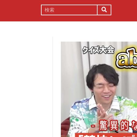
謎解き
コラム
常識
理系