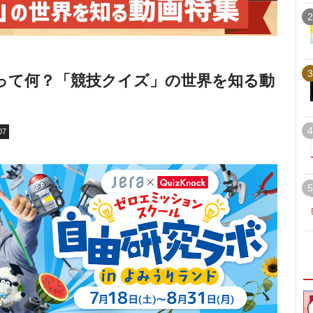
2
3
」って何？「競技クイズ」の世界を知る動
4
07
5