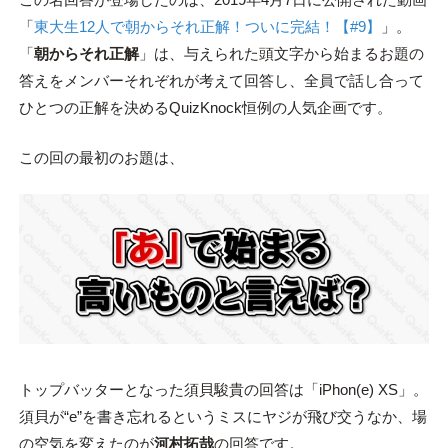
「
東大生12人で朝からそれ正解！ついに完結！【#9】
」。
「
朝からそれ正解
」は、与えられた頭文字から始まるお題の
答えをメンバーそれぞれが考えて回答し、全員で話し合って
ひとつの正解を決めるQuizKnock恒例の人気企画です。
この回の最初のお題は、
トップバッターとなった須貝駿貴の回答は「iPhon(e) XS」。
須貝が“e”を書き忘れるというミスにヤジが飛び交うなか、場
の空気を変えたのが
河村拓哉
の回答です。