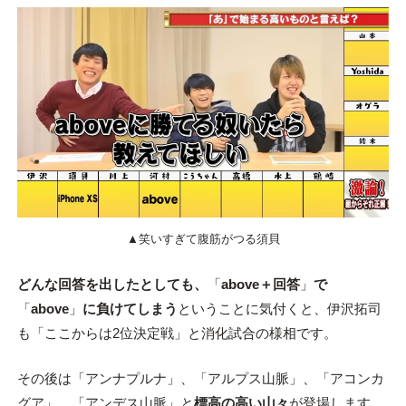
▲笑いすぎて腹筋がつる須貝
どんな回答を出したとしても、
「
above＋回答
」
で
「
above
」
に負けてしまう
ということに気付くと、伊沢拓司
も「ここからは2位決定戦」と消化試合の様相です。
その後は「アンナプルナ」、「アルプス山脈」、「アコンカ
グア」、「アンデス山脈」と
標高の高い山々
が登場します。