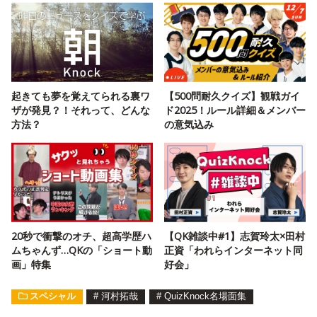
起きても夢を覚えてられる裏ワ
【500問耐久クイズ】観戦ガイ
ザが発見？！それって、どんな
ド2025！ルール詳細＆メンバー
方法？
の意気込み
20秒で衝撃のオチ、超高学歴ハ
【QK雑談中#1】志賀玲太×田村
ムちゃんず…QKの「ショート動
正資「われらインターネット同
画」特集
好会」
スペシャル
#
河村拓哉
#
QuizKnock名場面集