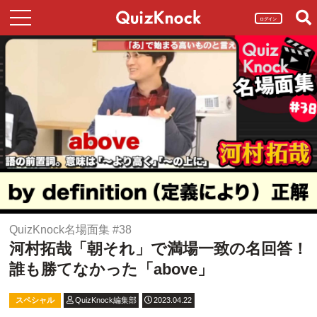
ログイン
QuizKnock名場面集 #38
河村拓哉「朝それ」で満場一致の名回答！
誰も勝てなかった「above」
スペシャル
QuizKnock編集部
2023.04.22