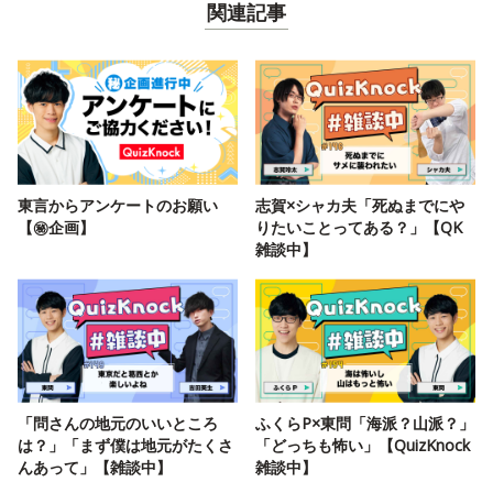
関連記事
東言からアンケートのお願い
志賀×シャカ夫「死ぬまでにや
【㊙️企画】
りたいことってある？」【QK
雑談中】
「問さんの地元のいいところ
ふくらP×東問「海派？山派？」
は？」「まず僕は地元がたくさ
「どっちも怖い」【QuizKnock
んあって」【雑談中】
雑談中】