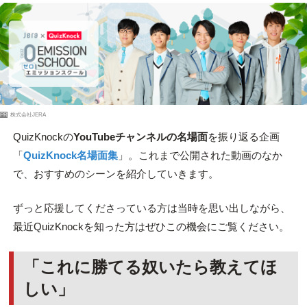
PR
株式会社JERA
QuizKnockの
YouTubeチャンネルの名場面
を振り返る企画
「
QuizKnock名場面集
」。これまで公開された動画のなか
で、おすすめのシーンを紹介していきます。
ずっと応援してくださっている方は当時を思い出しながら、
最近QuizKnockを知った方はぜひこの機会にご覧ください。
「これに勝てる奴いたら教えてほ
しい」