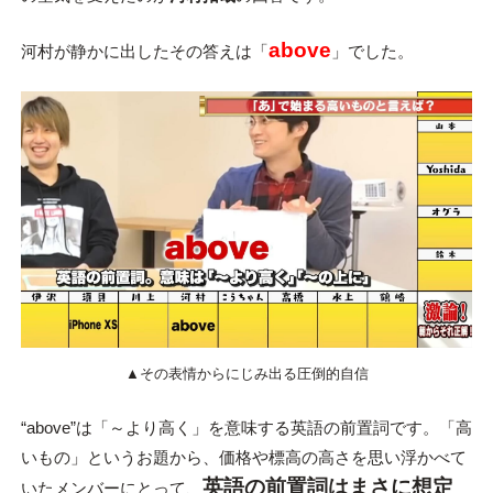
above
河村が静かに出したその答えは「
」でした。
▲その表情からにじみ出る圧倒的自信
“above”は「～より高く」を意味する英語の前置詞です。「高
いもの」というお題から、価格や標高の高さを思い浮かべて
英語の前置詞はまさに想定
いたメンバーにとって、