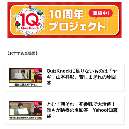
【おすすめ名場面】
QuizKnockに足りないものは「ヤ
ギ」山本祥彰、苦しまぎれの珍回
答
とむ「朝それ」初参戦で大活躍！
誰もが納得の名回答「Yahoo!知恵
袋」