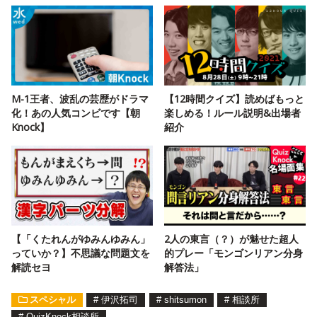
M-1王者、波乱の芸歴がドラマ
【12時間クイズ】読めばもっと
化！あの人気コンビです【朝
楽しめる！ルール説明&出場者
Knock】
紹介
【「くたれんがゆみんゆみん」
2人の東言（？）が魅せた超人
っていか？】不思議な問題文を
的プレー「モンゴンリアン分身
解読セヨ
解答法」
スペシャル
#
伊沢拓司
#
shitsumon
#
相談所
#
QuizKnock相談所