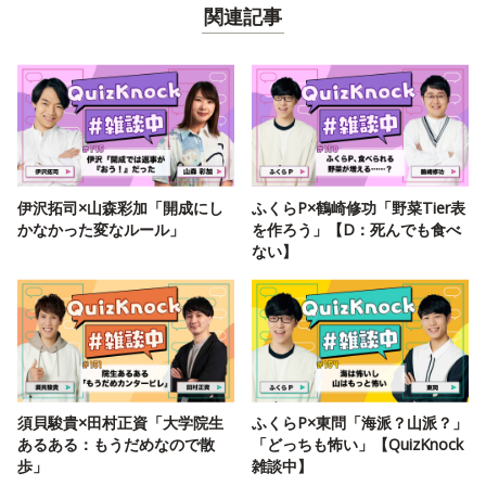
関連記事
伊沢拓司×山森彩加「開成にし
ふくらP×鶴崎修功「野菜Tier表
かなかった変なルール」
を作ろう」【D：死んでも食べ
ない】
須貝駿貴×田村正資「大学院生
ふくらP×東問「海派？山派？」
あるある：もうだめなので散
「どっちも怖い」【QuizKnock
歩」
雑談中】