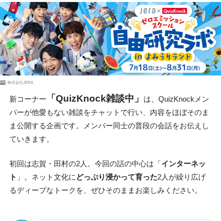
PR
株式会社JERA
「QuizKnock雑談中」
新コーナー
は、QuizKnockメン
バーが他愛もない雑談をチャットで行い、内容をほぼそのま
ま公開する企画です。メンバー同士の普段の会話をお伝えし
ていきます。
初回は志賀・田村の2人。今回の話の中心は「
インターネッ
ト
」。ネット文化に
どっぷり浸かって育った
2人が繰り広げ
るディープなトークを、ぜひそのままお楽しみください。