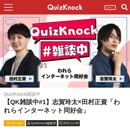
ログイン
QuizKnock雑談中
【QK雑談中#1】志賀玲太×田村正資「わ
れらインターネット同好会」
スペシャル
QuizKnock編集部
2022.12.08