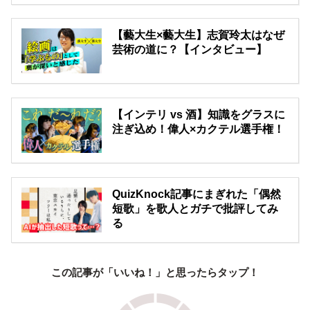
【藝大生×藝大生】志賀玲太はなぜ
芸術の道に？【インタビュー】
【インテリ vs 酒】知識をグラスに
注ぎ込め！偉人×カクテル選手権！
QuizKnock記事にまぎれた「偶然
短歌」を歌人とガチで批評してみ
る
この記事が「いいね！」と思ったらタップ！