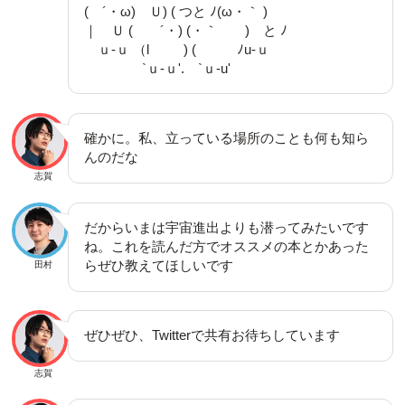
( ´・ω) Ｕ) ( つと ﾉ(ω・｀ )
｜ Ｕ ( ´・) (・｀ ) と ﾉ
ｕ-ｕ （l ) ( ﾉu-ｕ
`ｕ-ｕ'. `ｕ-u'
確かに。私、立っている場所のことも何も知ら
んのだな
志賀
だからいまは宇宙進出よりも潜ってみたいです
ね。これを読んだ方でオススメの本とかあった
らぜひ教えてほしいです
田村
ぜひぜひ、Twitterで共有お待ちしています
志賀