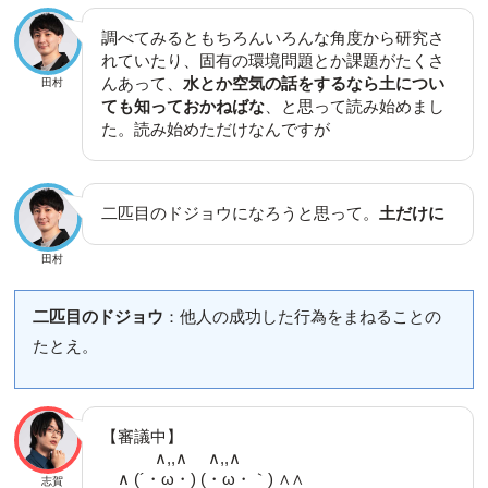
調べてみるともちろんいろんな角度から研究さ
れていたり、固有の環境問題とか課題がたくさ
んあって、
水とか空気の話をするなら土につい
田村
ても知っておかねばな
、と思って読み始めまし
た。読み始めただけなんですが
二匹目のドジョウになろうと思って。
土だけに
田村
二匹目のドジョウ
：他人の成功した行為をまねることの
たとえ。
【審議中】
∧,,∧ ∧,,∧
∧ (´・ω・) (・ω・｀) ∧∧
志賀