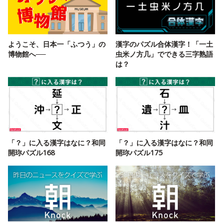
ようこそ、日本一「ふつう」の
漢字のパズル合体漢字！「一土
博物館へ──
虫米ノ方几」でできる三字熟語
は？
「？」に入る漢字はなに？和同
「？」に入る漢字はなに？和同
開珎パズル168
開珎パズル175