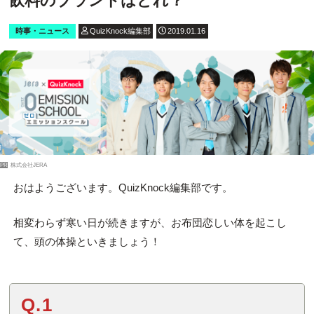
飲料のブランドはどれ？
時事・ニュース
QuizKnock編集部
2019.01.16
PR
株式会社JERA
おはようございます。QuizKnock編集部です。
相変わらず寒い日が続きますが、お布団恋しい体を起こし
て、頭の体操といきましょう！
Q.1