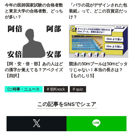
今年の医師国家試験の合格者数
「バラの花がデザインされた包
と東京大学の合格者数、どっち
装紙」って、どこの百貨店だっ
が多い？
け？
【阿・安・倍・部】あの人はど
競泳の50mプールは50mピッタ
の漢字か覚えてる？アベクイズ
リじゃない！本当の長さは？
【四択】
【ものしり5】
時事・ニュース
#
朝Knock
#
quiz
この記事をSNSでシェア